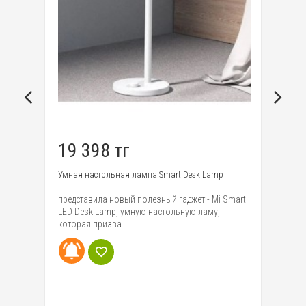
19 398 тг
9
Умная настольная лампа Smart Desk Lamp
Вн
10
h -
представила новый полезный гаджет - Mi Smart
ZM
ное
LED Desk Lamp, умную настольную ламу,
эт
которая призва..
и 