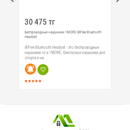
30 475 тг
7
Беспроводные наушники 1MORE-iBFree Bluetooth
Ав
Headset
за
оей
iBFree Bluetooth Headset - это беспроводные
Ко
наушники от и 1MORE, блютусные наушники для
ав
спорта и на..
Но