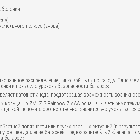
оболочки.
ода).
ительного полюса (анода).
ациональное распределение цинковой пыли по катоду. Одноврем
течки и повысило уровень безопасности батареек.
деляет катод от анода, предотвращая возможность возникнове
ых кольца, но ZMI ZI7 Rainbow 7 AAA оснащены четырьмя таки
ащитной щелочи, а соответственно значительно уменьшается ри
обратной полярности или других опасных ситуаций (в результат
нутреннее давление батареек, предохранительный клапан автом
а батареек.