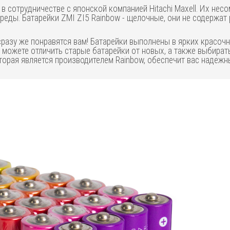
в сотрудничестве с японской компанией Hitachi Maxell. Их нес
еды. Батарейки ZMI ZI5 Rainbow - щелочные, они не содержат р
сразу же понравятся вам! Батарейки выполнены в ярких красочн
о можете отличить старые батарейки от новых, а также выбир
 которая является производителем Rainbow, обеспечит вас наде