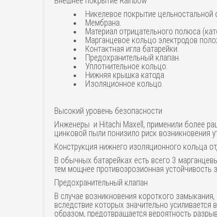
Внешнее покрытие Rainbow
Никелевое покрытие цельностальной 
Мембрана.
Материал отрицательного полюса (кат
Марганцевое кольцо электродов полож
Контактная игла батарейки.
Предохранительный клапан.
Уплотнительное кольцо.
Нижняя крышка катода.
Изоляционное кольцо.
Высокий уровень безопасности
Инженеры и Hitachi Maxell, применили более р
цинковой пыли понизило риск возникновения у
Конструкция нижнего изоляционного кольца от
В обычных батарейках есть всего 3 марганцев
тем мощнее противоэрозионная устойчивость з
Предохранительный клапан
В случае возникновения короткого замыкания, 
вследствие которых значительно усиливается в
образом, предотвращается вероятность разрыв