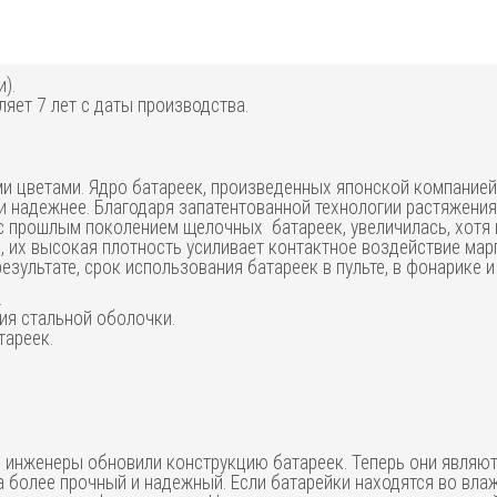
).
ляет 7 лет с даты производства.
и цветами. Ядро батареек, произведенных японской компанией 
и надежнее. Благодаря запатентованной технологии растяжения
с прошлым поколением щелочных батареек, увеличилась, хотя и
, их высокая плотность усиливает контактное воздействие мар
зультате, срок использования батареек в пульте, в фонарике и
.
ия стальной оболочки.
тареек.
к, инженеры обновили конструкцию батареек. Теперь они являю
а более прочный и надежный. Если батарейки находятся во вл