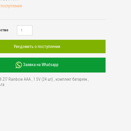
 поступления
ество
Уведомить о поступлении
Заявка на Whatsapp
I ZI7 Rainbow AAA
,
1.5V (24 шт)
,
комплект батареек
,
ьта