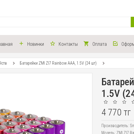
лавная
Новинки
Контакты
Оплата
Оформ
йств
Батарейки ZMI ZI7 Rainbow AAA, 1.5V (24 шт)
Батарей
1.5V (2
4 770 тг
Производитель:
Sm
Модель:
ZMI ZI7 R