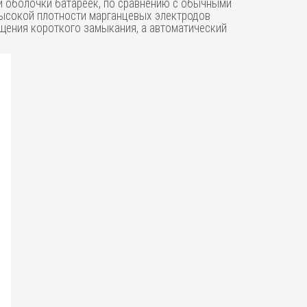
й оболочки батареек, по сравнению с обычными
высокой плотности марганцевых электродов
ащения короткого замыкания, а автоматический