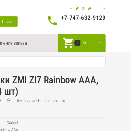
Тг
+7-747-632-9129
Поиск
ление заказа
0
Корзина
ки ZMI ZI7 Rainbow AAA,
4 шт)
0 отзывов
/
Написать отзыв
art Gadget
ainbow AAA