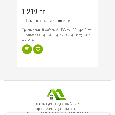
1 219 тг
3
ый
Кабель USB to USB type-C 1m cable
Ка
Оригинальный кабель Mi USB to USB type-C от
Ка
призводителя для зарядки и передачи музыки,
Li
фото, в..
бл
Магазин умных гаджетов © 2026
Адрес: г. Алматы, ул. Орманова 84,
Телефон: +7-727-3100231, Моб: +7-707-376-9129