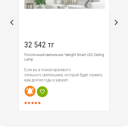
32 542 тг
9
de
Потолочный светильник Yeelight Smart LED Ceiling
Пу
Lamp
cei
Если вы в поиске красивого
Ми
ный
стильного светильника, который будет служить
по
вам долгие годы и украсит..
об