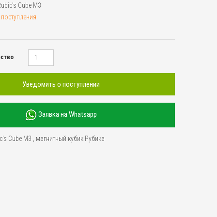
Rubic's Cube M3
 поступления
ество
Уведомить о поступлении
Заявка на Whatsapp
c's Cube M3
,
магнитный кубик Рубика