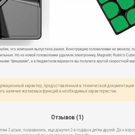
 кубик, что компания выпустила ранее. Конструкцию головоломки не меняли, п
льные. Но из новой головоломки удалили электронику, Magnetic Rubic's Cub
ыми "фишками", а в бюджетном варианте вы получите крутой скоростной ма
ормационный характер, предоставленный в технической документации 
ть наличие желаемых функций и необходимых характеристик.
Отзывов (1)
етям 2 штуки, понравились, еще докупил 2 в подарок детям друзей. Да и взр