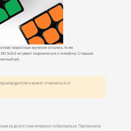
оэтому скоростные кручения остались те же.
e М3 3х3х3 не умеет подключаться к телефону. Старшая
гнитный куб.
производителя и может отличаться от
ослым на досуге тоже интересно побаловаться. Перезвонили