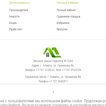
Дополнительно
Личный Кабинет
Производители
Личный Кабинет
Новости
Сравнение товаров
Акции
Избранное
Прайс лист
Рассылка
Магазин умных гаджетов © 2026
Адрес: г. Алматы, ул. Орманова 84,
Телефон: +7-727-3100231, Моб: +7-707-376-9129
Сервисный Центр: г. Алматы, ул. Орманова 84.
Телефон +7-727-3540371
!
Select Language
▼
ия с пользователями мы используем файлы cookie. Продолжая ра
okie-файлов. Вы всегда можете отключить в настройках вашего 