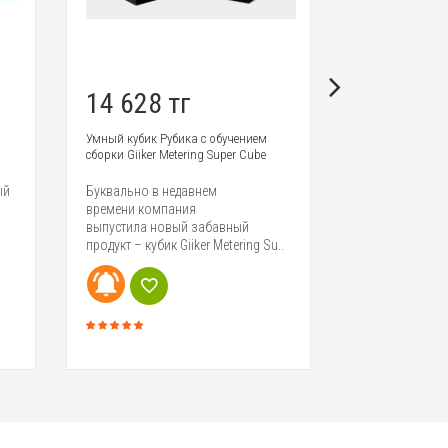
14 628 тг
15 900 
Умный кубик Рубика с обучением
Потолочный св
сборки Giiker Metering Super Cube
движения Yeelig
Ceiling Light Min
ый
Буквально в недавнем
В экосистему 
времени компания
компания Yeeli
выпустила новый забавный
специализируе
продукт – кубик Giiker Metering Su..
осветите..