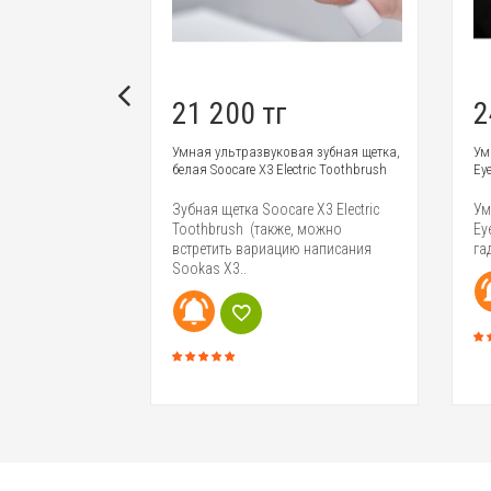
21 200 тг
2
пасты - черный
Умная ультразвуковая зубная щетка,
Ум
белая Soocare X3 Electric Toothbrush
Ey
ила еще один
Зубная щетка Soocare X3 Electric
Ум
нейки MIJIA, на
Toothbrush (также, можно
Ey
чка Pen. Это..
встретить вариацию написания
га
Sookas X3..