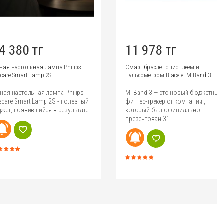
4 380 тг
11 978 тг
ная настольная лампа Philips
Смарт браслет с дисплеем и
ecare Smart Lamp 2S
пульсометром Bracelet MIBand 3
ная настольная лампа Philips
Mi Band 3 — это новый бюджетн
ecare Smart Lamp 2S - полезный
фитнес-трекер от компании ,
джет, появившийся в результате ..
который был официально
презентован 31..