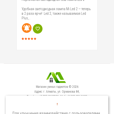
й
Удобная светодиодная лампа Mi Led 2 — теперь
Si
чую
в 2 раза ярче! Led 2, также называемая Led
ур
Plus,..
ко
Магазин умных гаджетов © 2026
Адрес: г. Алматы, ул. Орманова 84,
Телефон: +7-727-3100231, Моб: +7-707-376-9129
Сервисный Центр: г. Алматы, ул. Орманова 84.
!
Телефон +7-727-3540371
Для улучшения взаимодействия с пользователями