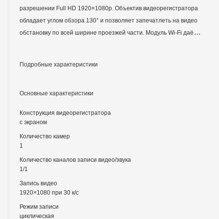
разрешении Full HD 1920×1080p. Объектив видеорегистратора 
обладает углом обзора 130° и позволяет запечатлеть на видео 
обстановку по всей ширине проезжей части. Модуль Wi-Fi даёт 
возможность управлять настройками и просматривать 
записанные видео через смартфон с помощью приложения 
Подробные характеристики
70Mai для Android и iOS.
Основные характеристики
Конструкция видеорегистратора
с экраном
Количество камер
1
Количество каналов записи видео/звука
1/1
Запись видео
1920×1080 при 30 к/с
Режим записи
циклическая