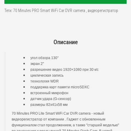
Теги:
70 Minutes PRO Smart WiFi Car DVR camera
,
видеорегистратор
Описание
угол обзора 130°
экран 2"
разрешение видео 1920×1080 при 30 к/с
циклическая запись
технология WDR
поддержка карт памяти microSDXC
встроенный микрофон
датчик удара (G-сенсор)
размеры 82х41х58 мм
70 Minutes PRO Lite Smart WiFi Car DVR camera - новый
видеорегистратор от компании . Гаджет с обновленным
функционалом стал продолжением, а также "старшей моделью"