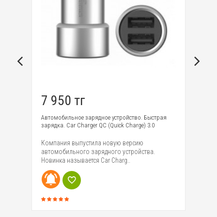
7 950 тг
1
Автомобильное зарядное устройство. Быстрая
Ав
зарядка. Car Charger QC (Quick Charge) 3.0
3S
Компания выпустила новую версию
Ro
 на
автомобильного зарядного устройства.
Bl
Новинка называется Car Charg..
по