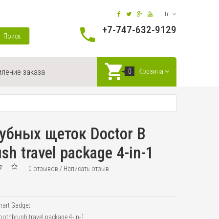
Тг
+7-747-632-9129
Поиск
ление заказа
0
Корзина
убных щеток Doctor B
sh travel package 4-in-1
0 отзывов
/
Написать отзыв
art Gadget
oothbrush travel package 4-in-1