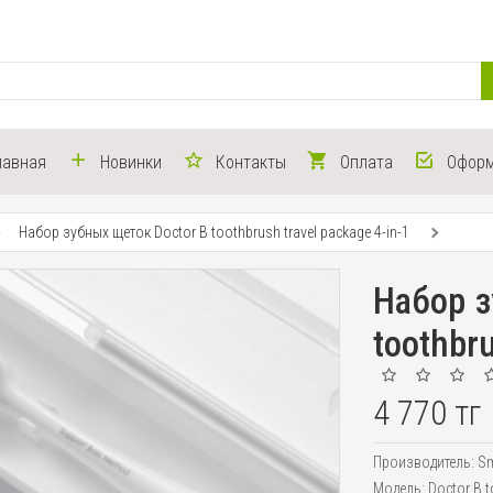
лавная
Новинки
Контакты
Оплата
Оформ
Набор зубных щеток Doctor B toothbrush travel package 4-in-1
Набор з
toothbru
4 770 тг
Производитель:
Sm
Модель:
Doctor B t