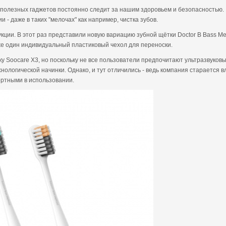
полезных гаджетов постоянно следит за нашим здоровьем и безопасностью
 - даже в таких "мелочах" как например, чистка зубов.
и. В этот раз представили новую вариацию зубной щётки Doctor B Bass Metho
кже один индивидуальный пластиковый чехол для переноски.
у Soocare X3, но поскольку не все пользователи предпочитают ультразвуков
ологической начинки. Однако, и тут отличились - ведь компания старается в
ортными в использовании.