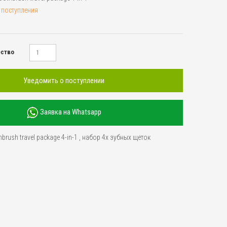
 поступления
ество
Уведомить о поступлении
Заявка на Whatsapp
hbrush travel package 4-in-1
,
набор 4х зубных щеток