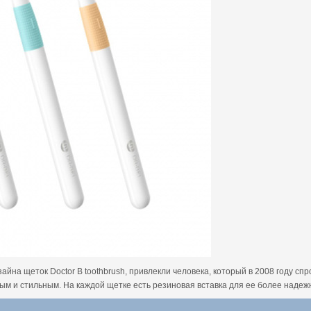
зайна щеток Doctor B toothbrush, привлекли человека, который в 2008 году с
м и стильным. На каждой щетке есть резиновая вставка для ее более надеж