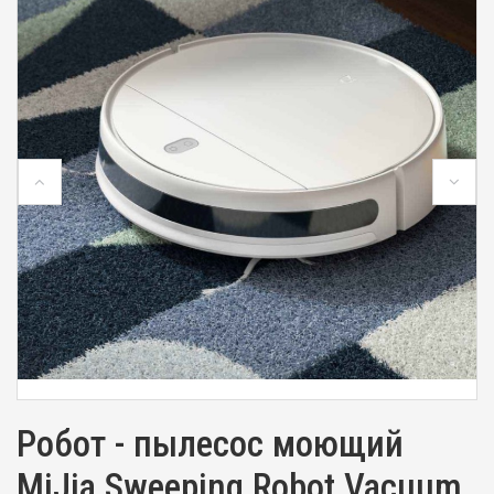
Робот - пылесос моющий
MiJia Sweeping Robot Vacuum