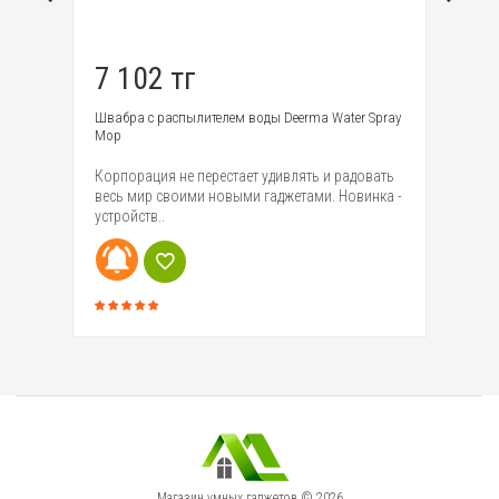
7 102 тг
2
p
Швабра с распылителем воды Deerma Water Spray
Ум
Mop
Mi
ики
Корпорация не перестает удивлять и радовать
Пе
ma
весь мир своими новыми гаджетами. Новинка -
Ro
устройств..
ко
Магазин умных гаджетов © 2026