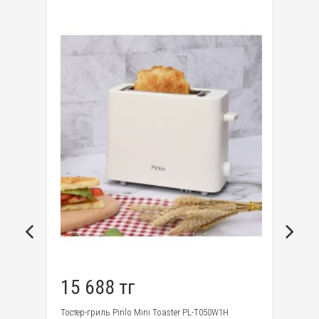
15 688 тг
1
tric
Тостер-гриль Pinlo Mini Toaster PL-T050W1H
Ва