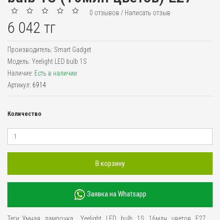
0 отзывов
/
Написать отзыв
6 042 тг
Производитель:
Smart Gadget
Модель:
Yeelight LED bulb 1S
Наличие:
Есть в наличии
Артикул:
6914
Количество
В корзину
Заявка на Whatsapp
Теги:
Умная
,
лампочка
,
,
Yeelight
,
LED
,
bulb
,
1S
,
16млн
,
цветов
,
Е27
,