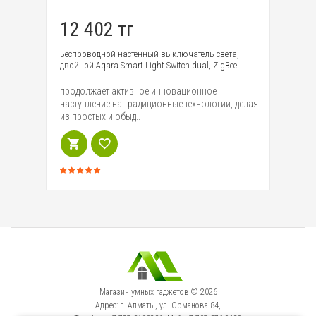
12 402 тг
1
Беспроводной настенный выключатель света,
Бе
двойной Aqara Smart Light Switch dual, ZigBee
од
rt
продолжает активное инновационное
пр
наступление на традиционные технологии, делая
на
из простых и обыд..
из
Магазин умных гаджетов © 2026
Адрес: г. Алматы, ул. Орманова 84,