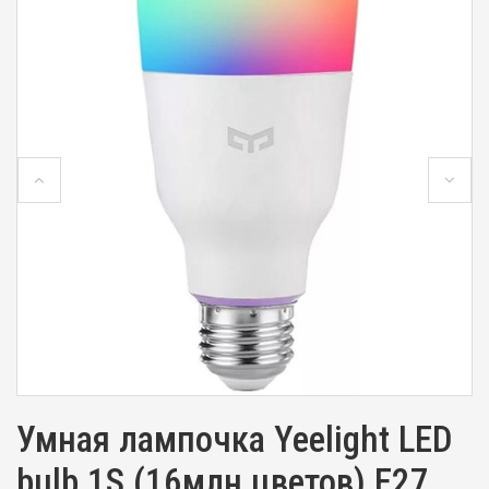
Умная лампочка Yeelight LED
bulb 1S (16млн цветов) Е27