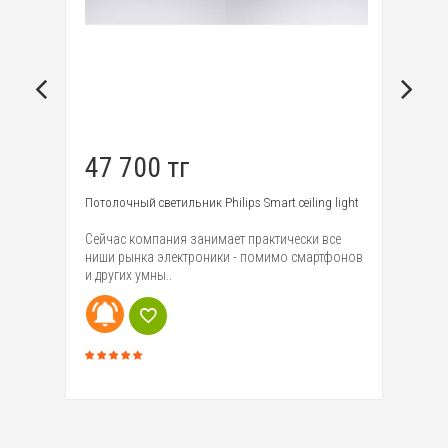
47 700 тг
1
de
Потолочный светильник Philips Smart ceiling light
Вс
дв
Сейчас компания занимает практически все
пр
ниши рынка электроники - помимо смартфонов
ный
ум
и других умны..
мо