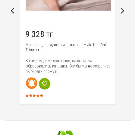
9 328 тг
6
on
Машинка для удаления катышков MiJia Hair Ball
На
Trimmer
Qu
cle
В каждом доме есть вещи, на которых
Ми
..
образовались катышки. Как бы мы не старались
– 
выбирать пряжу и..
Он