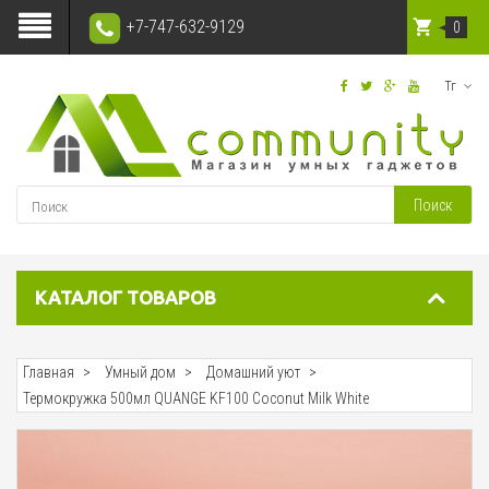
+7-747-632-9129
0
Тг
Поиск
КАТАЛОГ ТОВАРОВ
Главная
Умный дом
Домашний уют
Термокружка 500мл QUANGE KF100 Coconut Milk White