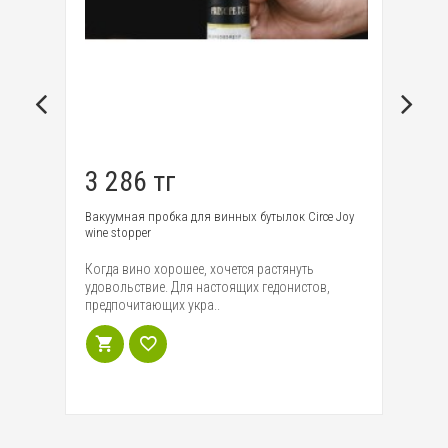
3 286 тг
2
Вакуумная пробка для винных бутылок Circe Joy
Ув
wine stopper
Ат
о
Когда вино хорошее, хочется растянуть
ко
удовольствие. Для настоящих гедонистов,
пр
предпочитающих укра..