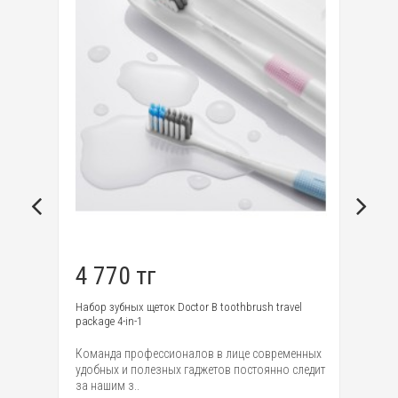
4 770 тг
9
Набор зубных щеток Doctor B toothbrush travel
Зе
package 4-in-1
Ju
Команда профессионалов в лице современных
По
удобных и полезных гаджетов постоянно следит
мо
за нашим з..
Mi