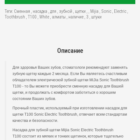
Теги:
Сменная
,
насадка
,
для
,
зубной
,
щетки
,
,
Mijia
,
Sonic
,
Electric
,
Toothbrush
,
T100
,
White
,
алматы
,
наличие
,
3
,
штуки
Описание
Для здоровья Ваших зубов, стоматологи рекомендуют заменять
зубную щетку каждые 2 месяца. Если Вы являетесь счастливым
обладателем электрической зубной щетки MiJia Sonic Toothbrush
T100 - то Вы можете приобрести сменную насадку для Вашей
щетки, и продолжать с комфортом заботиться о хорошем
состоянии Ваших зубов.
Прочный пластик, используемый при изготовлении насадок для
щетки T100 Sonic Electric Toothbrush, отвечает всем стандартам
качества и безопасности.
Насадка для зубной щетки Mijia Sonic Electric Toothbrush
T100 состоит из мягких и тонких щетинок, которые тщательно