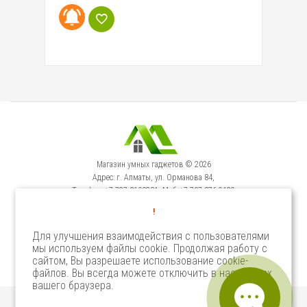
Магазин умных гаджетов © 2026
Адрес: г. Алматы, ул. Орманова 84,
Телефон: +7-727-3100231, Моб: +7-707-376-9129
Сервисный Центр: г. Алматы, ул. Орманова 84.
!
Телефон +7-727-3540371
Для улучшения взаимодействия с пользователями
мы используем файлы cookie. Продолжая работу с
Select Language
▼
сайтом, Вы разрешаете использование cookie-
файлов. Вы всегда можете отключить в настройках
вашего браузера.