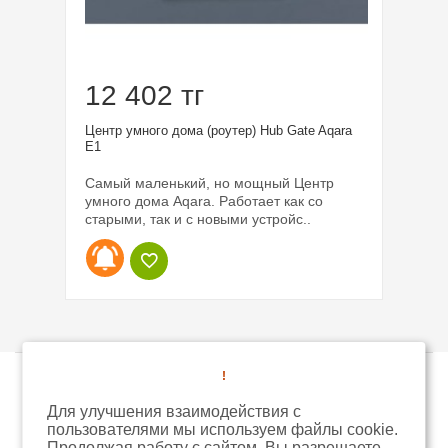
12 402 тг
4
Центр умного дома (роутер) Hub Gate Aqara
Бе
E1
Wi
Самый маленький, но мощный Центр
В
дый
умного дома Aqara. Работает как со
к
старыми, так и с новыми устройс..
мо
!
Для улучшения взаимодействия с
пользователями мы используем файлы cookie.
Магазин умных гаджетов © 2026
Продолжая работу с сайтом, Вы разрешаете