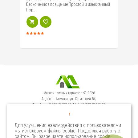
Бу
Бесконечное вращение Простой и изысканный
вы
Пор..
Gi
Магазин умных гаджетов © 2026
Адрес: г. Алматы, ул. Орманова 84,
Телефон: +7-727-3100231, Моб: +7-707-376-9129
Сервисный Центр: г. Алматы, ул. Орманова 84.
!
Телефон +7-727-3540371
Для улучшения взаимодействия с пользователями
мы используем файлы cookie. Продолжая работу с
Select Language
▼
сайтом, Вы разрешаете использование cookie-