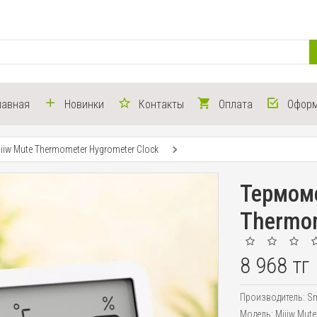
лавная
Новинки
Контакты
Оплата
Оформ
iiw Mute Thermometer Hygrometer Clock
Термоме
Thermom
8 968 тг
Производитель:
Sm
Модель:
Miiiw Mut