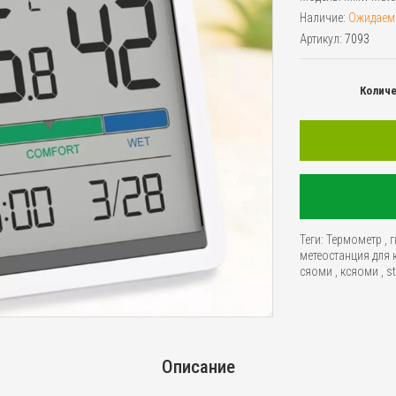
Наличие:
Ожидаем
Артикул:
7093
Колич
Теги:
Термометр
,
г
метеостанция для
сяоми
,
ксяоми
,
s
Описание