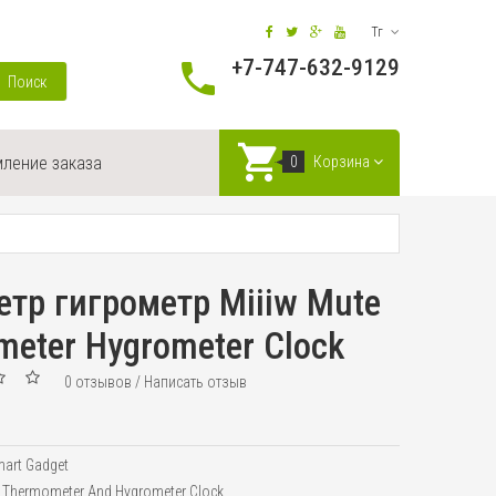
Тг
+7-747-632-9129
Поиск
ление заказа
0
Корзина
тр гигрометр Miiiw Mute
eter Hygrometer Clock
0 отзывов
/
Написать отзыв
art Gadget
e Thermometer And Hygrometer Clock