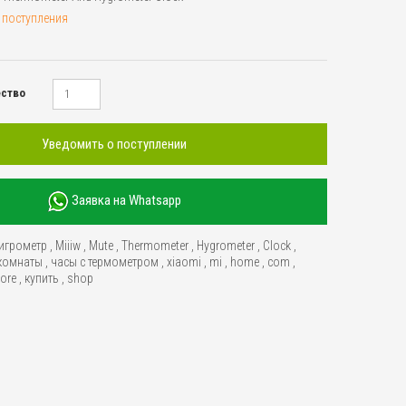
 поступления
ество
Уведомить о поступлении
Заявка на Whatsapp
игрометр
,
Miiiw
,
Mute
,
Thermometer
,
Hygrometer
,
Clock
,
 комнаты
,
часы с термометром
,
xiaomi
,
mi
,
home
,
com
,
tore
,
купить
,
shop