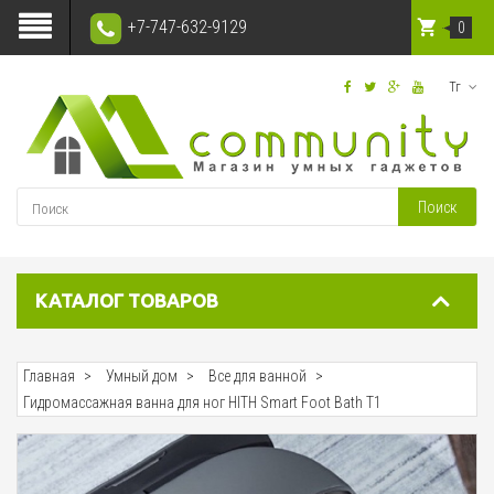
+7-747-632-9129
0
Тг
Поиск
КАТАЛОГ ТОВАРОВ
Главная
Умный дом
Все для ванной
Гидромассажная ванна для ног HITH Smart Foot Bath T1