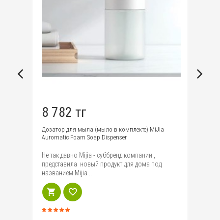
8 782 тг
6
Дозатор для мыла (мыло в комплекте) MiJia
Ка
Auromatic Foam Soap Dispenser
шт
ый
Не так давно Mijia - суббренд компании ,
На
представила новый продукт для дома под
со
названием Mijia ..
до