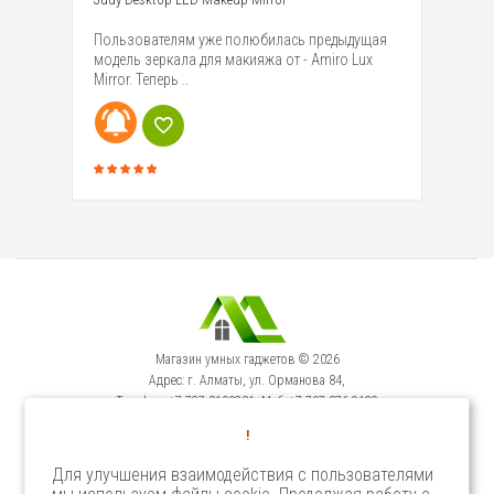
ных
Пользователям уже полюбилась предыдущая
Ко
дит
модель зеркала для макияжа от - Amiro Lux
да
Mirror. Теперь ..
эл
Магазин умных гаджетов © 2026
Адрес: г. Алматы, ул. Орманова 84,
Телефон: +7-727-3100231, Моб: +7-707-376-9129
Сервисный Центр: г. Алматы, ул. Орманова 84.
!
Телефон +7-727-3540371
Для улучшения взаимодействия с пользователями