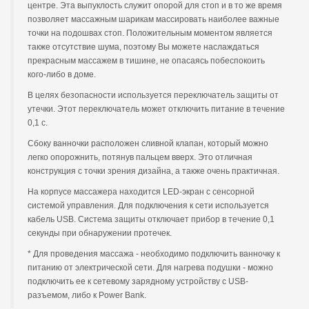
центре. Эта выпуклость служит опорой для стоп и в то же время
позволяет массажным шарикам массировать наиболее важные
точки на подошвах стоп. Положительным моментом является
также отсутствие шума, поэтому Вы можете наслаждаться
прекрасным массажем в тишине, не опасаясь побеспокоить
кого-либо в доме.
В целях безопасности используется переключатель защиты от
утечки. Этот переключатель может отключить питание в течение
0,1 с.
Сбоку ванночки расположен сливной клапан, который можно
легко опорожнить, потянув пальцем вверх. Это отличная
конструкция с точки зрения дизайна, а также очень практичная.
На корпусе массажера находится LED-экран с сенсорной
системой управления. Для подключения к сети используется
кабель USB. Система защиты отключает прибор в течение 0,1
секунды при обнаружении протечек.
* Для проведения массажа - необходимо подключить ванночку к
питанию от электрической сети. Для нагрева подушки - можно
подключить ее к сетевому зарядному устройству с USB-
разъемом, либо к Power Bank.