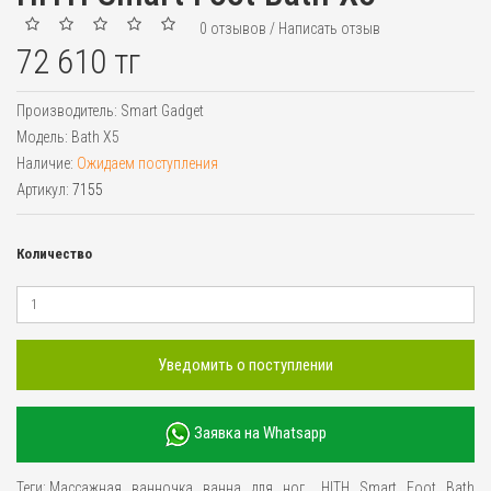
0 отзывов
/
Написать отзыв
72 610 тг
Производитель:
Smart Gadget
Модель:
Bath X5
Наличие:
Ожидаем поступления
Артикул:
7155
Количество
Уведомить о поступлении
Заявка на Whatsapp
Теги:
Массажная
,
ванночка
,
ванна
,
для
,
ног
,
,
HITH
,
Smart
,
Foot
,
Bath