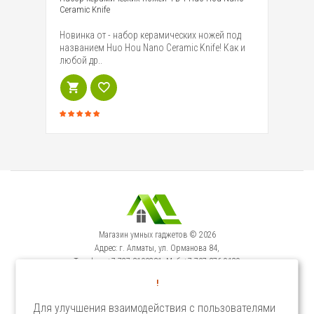
Ceramic Knife
Вн
Новинка от - набор керамических ножей под
дв
названием Huo Hou Nano Ceramic Knife! Как и
пу
любой др..
Магазин умных гаджетов © 2026
Адрес: г. Алматы, ул. Орманова 84,
Телефон: +7-727-3100231, Моб: +7-707-376-9129
Сервисный Центр: г. Алматы, ул. Орманова 84.
!
Телефон +7-727-3540371
Для улучшения взаимодействия с пользователями