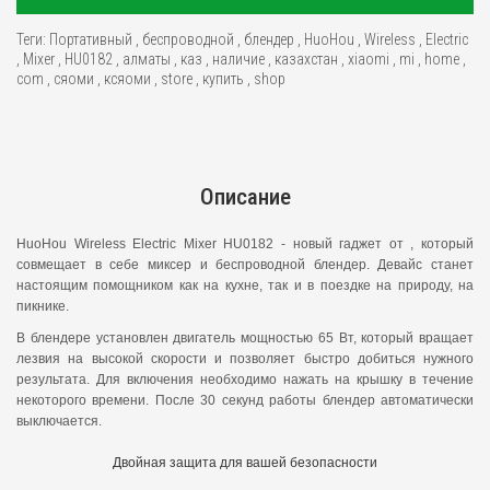
Теги:
Портативный
,
беспроводной
,
блендер
,
HuoHou
,
Wireless
,
Electric
,
Mixer
,
HU0182
,
алматы
,
каз
,
наличие
,
казахстан
,
xiaomi
,
mi
,
home
,
com
,
сяоми
,
ксяоми
,
store
,
купить
,
shop
Описание
HuoHou Wireless Electric Mixer HU0182 - новый гаджет от , который
совмещает в себе миксер и беспроводной блендер. Девайс станет
настоящим помощником как на кухне, так и в поездке на природу, на
пикнике.
В блендере установлен двигатель мощностью 65 Вт, который вращает
лезвия на высокой скорости и позволяет быстро добиться нужного
результата. Для включения необходимо нажать на крышку в течение
некоторого времени. После 30 секунд работы блендер автоматически
выключается.
Двойная защита для вашей безопасности