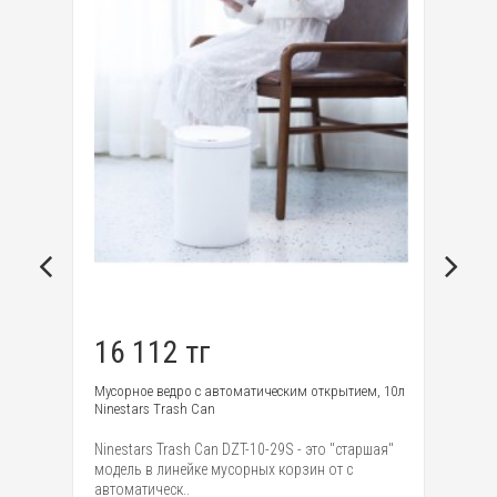
16 112 тг
1
uum
Мусорное ведро с автоматическим открытием, 10л
Эл
Ninestars Trash Can
Mo
Ninestars Trash Can DZT-10-29S - это "старшая"
Сп
модель в линейке мусорных корзин от с
в 
автоматическ..
зд