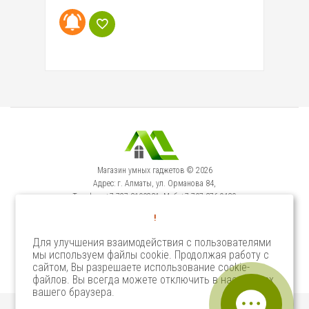
Магазин умных гаджетов © 2026
Адрес: г. Алматы, ул. Орманова 84,
Телефон: +7-727-3100231, Моб: +7-707-376-9129
Сервисный Центр: г. Алматы, ул. Орманова 84.
!
Телефон +7-727-3540371
Для улучшения взаимодействия с пользователями
мы используем файлы cookie. Продолжая работу с
Select Language
▼
сайтом, Вы разрешаете использование cookie-
файлов. Вы всегда можете отключить в настройках
вашего браузера.