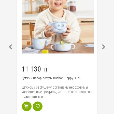
11 130 тг
1
at
Детский набор посуды Rushan Happy Duck
Ко
Cu
Детскому растущему организму необходимы
Вс
качественные продукты, которые приготовлены
ку
правильным и ..
мн