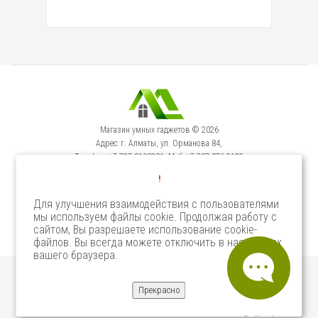
Магазин умных гаджетов © 2026
Адрес: г. Алматы, ул. Орманова 84,
Телефон: +7-727-3100231, Моб: +7-707-376-9129
Сервисный Центр: г. Алматы, ул. Орманова 84.
!
Телефон +7-727-3540371
Для улучшения взаимодействия с пользователями
мы используем файлы cookie. Продолжая работу с
Select Language
▼
сайтом, Вы разрешаете использование cookie-
файлов. Вы всегда можете отключить в настройках
вашего браузера.
Прекрасно