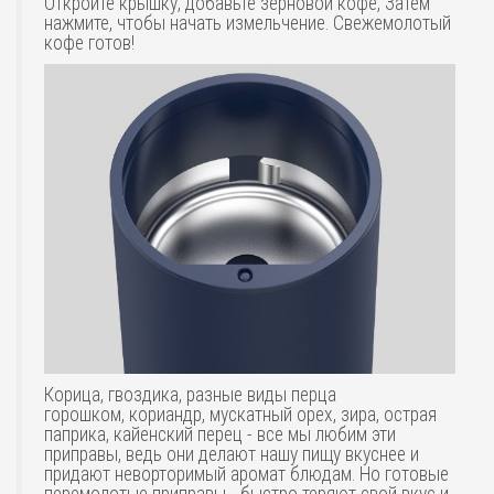
Откройте крышку, добавьте зерновой кофе, Затем
нажмите, чтобы начать измельчение. Свежемолотый
кофе готов!
Корица, гвоздика, разные виды перца
горошком, кориандр, мускатный орех, зира, острая
паприка, кайенский перец - все мы любим эти
приправы, ведь они делают нашу пищу вкуснее и
придают неворторимый аромат блюдам. Но готовые
перемолотые приправы - быстро теряют свой вкус и