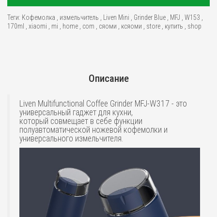
Теги:
Кофемолка
,
измельчитель
,
Liven Mini
,
Grinder Blue
,
MFJ
,
W153
,
170ml
,
xiaomi
,
mi
,
home
,
com
,
сяоми
,
ксяоми
,
store
,
купить
,
shop
Описание
Liven Multifunctional Coffee Grinder MFJ-W317 - это
универсальный гаджет для кухни,
который совмещает в себе функции
полуавтоматической ножевой кофемолки и
универсального измельчителя.