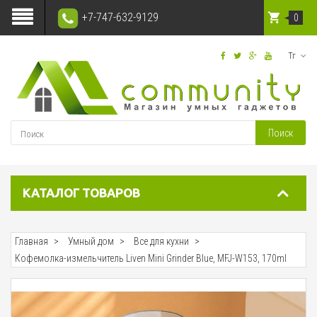
+7-747-632-9129
0
Тг
Поиск
КАТАЛОГ ТОВАРОВ
Главная
Умный дом
Все для кухни
Кофемолка-измельчитель Liven Mini Grinder Blue, MFJ-W153, 170ml