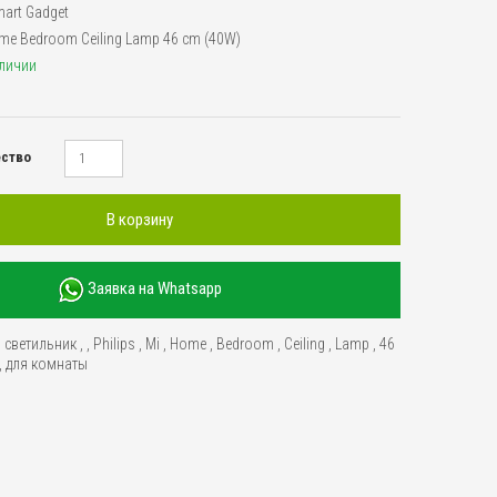
art Gadget
ome Bedroom Ceiling Lamp 46 cm (40W)
аличии
ество
В корзину
Заявка на Whatsapp
,
светильник
,
,
Philips
,
Mi
,
Home
,
Bedroom
,
Ceiling
,
Lamp
,
46
,
для комнаты