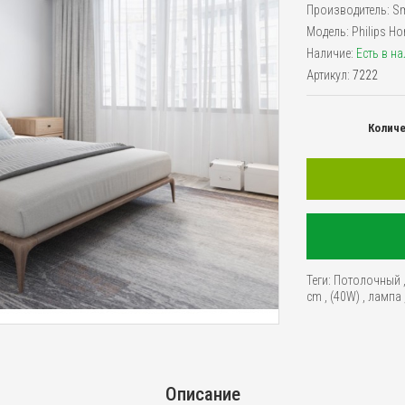
Производитель:
Sm
Модель:
Philips H
Наличие:
Есть в н
Артикул:
7222
Колич
Теги:
Потолочный
cm
,
(40W)
,
лампа
Описание