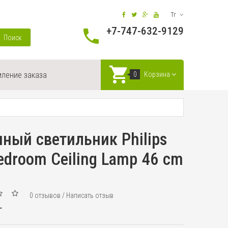
Тг
+7-747-632-9129
Поиск
ление заказа
0
Корзина
ный светильник Philips
droom Ceiling Lamp 46 cm
0 отзывов
/
Написать отзыв
г