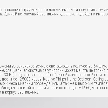
amp, выполнен в традиционном для милималистичном стильном ди
в. Данный потолочный светильник идеально подойдет к интер
заложены высококачественные светодиоды в количестве 64 шту
же, специальная система регулировки может менять не только я
 33 Вт, а подключается она к обычной электрической сети от 
достигает 25000 часов. Корпус Philips Home Bedroom Ceiling
тью к механическим повреждениям, а так же к высоким темпера
 обладает защитой от влаги и пыли по стандарту IP 60, что по
 в корпус светильника.