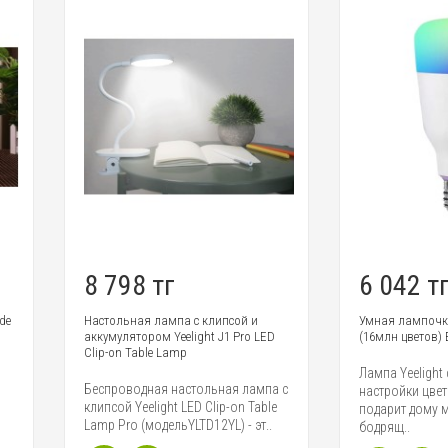
 798 тг
6 042 тг
стольная лампа с клипсой и
Умная лампочка Yeelight LED bulb
кумулятором Yeelight J1 Pro LED
(16млн цветов) Е27
ip-on Table Lamp
Лампа Yeelight с возможностью
спроводная настольная лампа с
настройки цветовой температур
ипсой Yeelight LED Clip-on Table
подарит дому мягкое тепло или
mp Pro (модельYLTD12YL) - эт..
бодрящ..