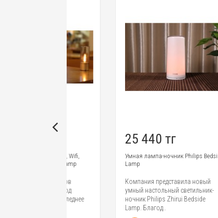
25 440 тг
8
веча, Wifi,
Умная лампа-ночник Philips Bedside
На
andela Lamp
Lamp
ак
Cl
ессуаров
Компания представила новый
Бе
кает под
умный настольный светильник-
кл
о в последнее
ночник Philips Zhirui Bedside
La
Lamp. Благод..