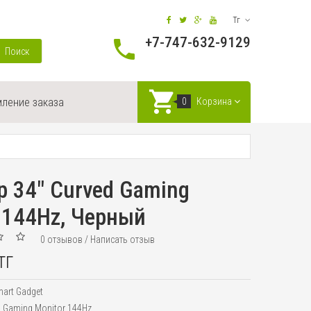
Тг
+7-747-632-9129
Поиск
ление заказа
0
Корзина
 34" Curved Gaming
 144Hz, Черный
0 отзывов
/
Написать отзыв
тг
art Gadget
d Gaming Monitor 144Hz