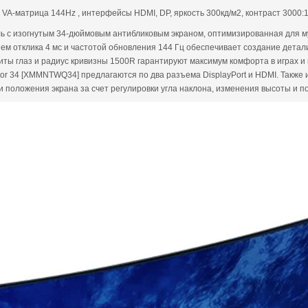
A-матрица 144Hz , интерфейсы HDMI, DP, яркость 300кд/м2, контраст 3000:1
ь с изогнутым 34-дюймовым антибликовым экраном, оптимизированная для му
м отклика 4 мс и частотой обновления 144 Гц обеспечивает создание дета
ты глаз и радиус кривизны 1500R гарантируют максимум комфорта в играх и 
or 34 [XMMNTWQ34] предлагаются по два разъема DisplayPort и HDMI. Также
положения экрана за счет регулировки угла наклона, изменения высоты и по