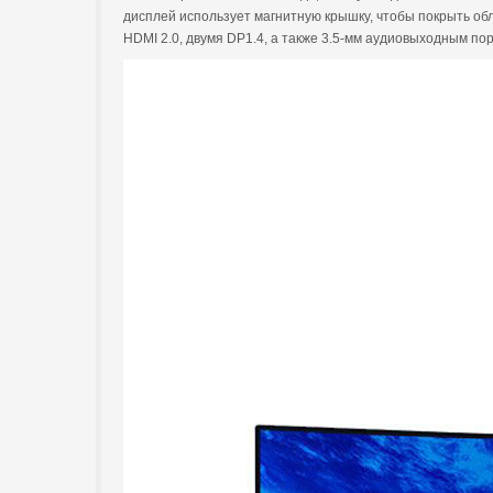
дисплей использует магнитную крышку, чтобы покрыть обл
HDMI 2.0, двумя DP1.4, а также 3.5-мм аудиовыходным пор