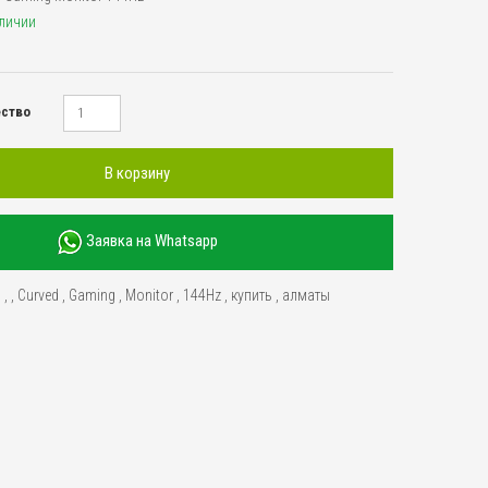
аличии
ество
В корзину
Заявка на Whatsapp
"
,
,
Curved
,
Gaming
,
Monitor
,
144Hz
,
купить
,
алматы