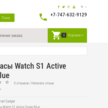
Тг
+7-747-632-9129
Поиск
ление заказа
0
Корзина
асы Watch S1 Active
lue
0 отзывов
/
Написать отзыв
г
art Gadget
ы Watch S1 Active Ocean Blue