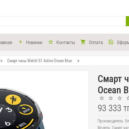
лавная
Новинки
Контакты
Оплата
Оформ
Смарт часы Watch S1 Active Ocean Blue
Смарт ч
Ocean B
93 333 т
Производитель:
Sm
Модель:
Смарт час