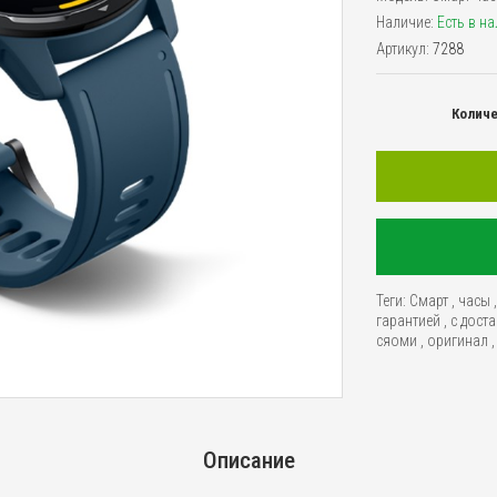
Наличие:
Есть в н
Артикул:
7288
Колич
Теги:
Смарт
,
часы
гарантией
,
с дост
сяоми
,
оригинал
,
Описание