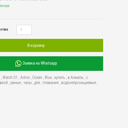
аличии
ество
В корзину
Заявка на Whatsapp
,
,
Watch S1
,
Active
,
Ocean
,
Blue
,
купить
,
в Алматы
,
с
авкой
,
умные
,
часы
,
для
,
плавания
,
водонепроницаемые
,