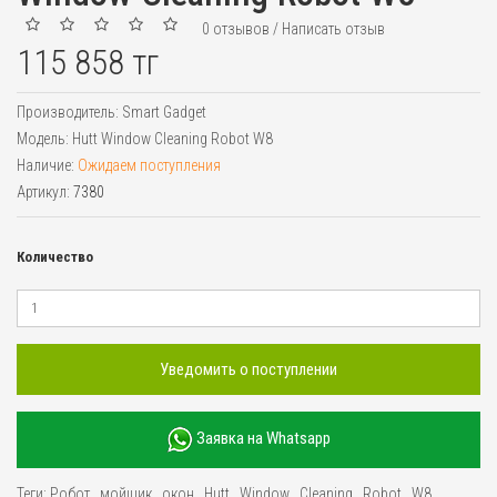
0 отзывов
/
Написать отзыв
115 858 тг
Производитель:
Smart Gadget
Модель:
Hutt Window Cleaning Robot W8
Наличие:
Ожидаем поступления
Артикул:
7380
Количество
Уведомить о поступлении
Заявка на Whatsapp
Теги:
Робот
,
мойщик
,
окон
,
Hutt
,
Window
,
Cleaning
,
Robot
,
W8
,