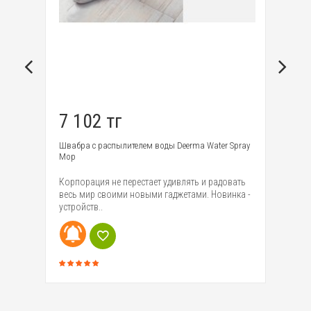
7 102 тг
1
p
Швабра с распылителем воды Deerma Water Spray
Ро
Mop
Mi
ики
Корпорация не перестает удивлять и радовать
ро
ma
весь мир своими новыми гаджетами. Новинка -
эф
устройств..