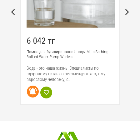
6 042 тг
4
Помпа для бутилированной воды Mijia Sothing
То
Bottled Water Pump Wireless
Kn
м
Вода - это наша жизнь. Специалисты по
Уд
здоровому питанию рекомендуют каждому
ку
взрослому человеку, с..
шл