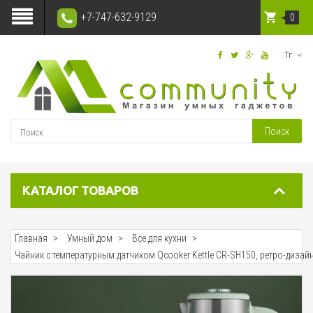
+7-747-632-9129
0
Тг
Поиск
КАТАЛОГ ТОВАРОВ
Главная
Умный дом
Все для кухни
Чайник с температурным датчиком Qcooker Kettle CR-SH150, ретро-дизай