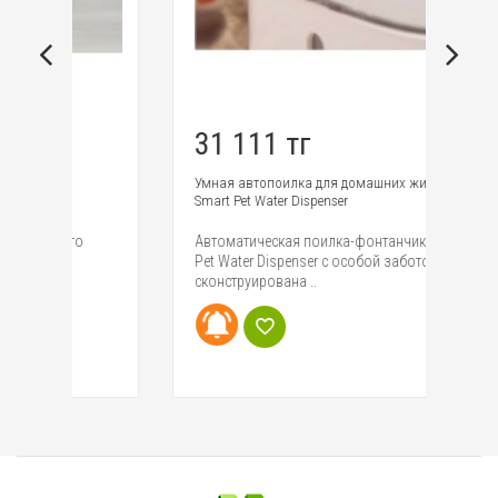
31 111 тг
3
Умная автопоилка для домашних животных Mijia
Ум
Smart Pet Water Dispenser
со
Автоматическая поилка-фонтанчик Mijia Smart
Ум
Pet Water Dispenser с особой заботой
Sm
сконструирована ..
пи