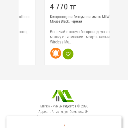
4 770 тг
4
pop
Беспроводная бесшумная мышь MIIW Wireless Mute
По
Mouse Black, черная
Mi
а,
Встречайте новую беспроводную компьютерную
Mi
мышку от компании - модель называется MIIW
ун
Wireless Mu..
Ва
Магазин умных гаджетов © 2026
Адрес: г. Алматы, ул. Орманова 84,
Телефон: +7-727-3100231, Моб: +7-707-376-9129
Сервисный Центр: г. Алматы, ул. Орманова 84.
!