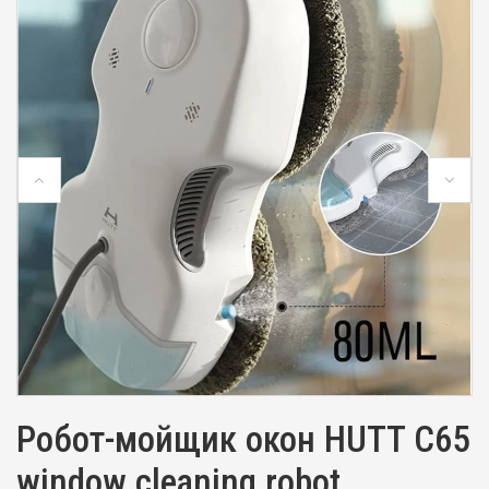
Робот-мойщик окон HUTT C65
window cleaning robot