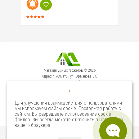
Магазин умных гаджетов © 2026
Адрес: г. Алматы, ул. Орманова 84,
Телефон: +7-727-3100231, Моб: +7-707-376-9129
Сервисный Центр: г. Алматы, ул. Орманова 84.
!
Телефон +7-727-3540371
Для улучшения взаимодействия с пользователями
мы используем файлы cookie. Продолжая работу с
Select Language
▼
сайтом, Вы разрешаете использование cookie-
файлов. Вы всегда можете отключить в настройках
вашего браузера.