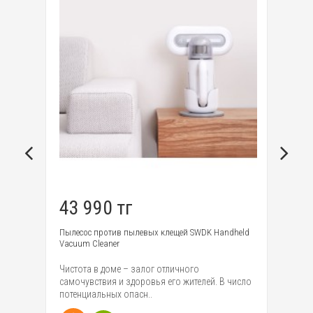
43 990 тг
1
p
Пылесос против пылевых клещей SWDK Handheld
Ро
Vacuum Cleaner
Mi
ики
Чистота в доме – залог отличного
ро
ma
самочувствия и здоровья его жителей. В число
эф
потенциальных опасн..