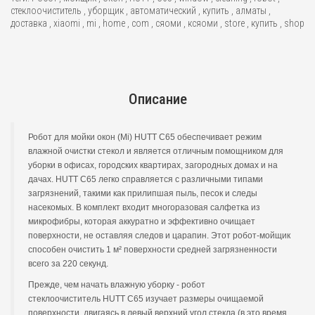
стеклоочиститель
,
уборщик
,
автоматический
,
купить
,
алматы
,
доставка
,
xiaomi
,
mi
,
home
,
com
,
сяоми
,
ксяоми
,
store
,
купить
,
shop
Описание
Робот для мойки окон (Mi) HUTT C65 обеспечивает режим
влажной очистки стекол и является отличным помощником для
уборки в офисах, городских квартирах, загородных домах и на
дачах. HUTT C65 легко справляется с различными типами
загрязнений, такими как прилипшая пыль, песок и следы
насекомых. В комплект входит многоразовая салфетка из
микрофибры, которая аккуратно и эффективно очищает
поверхности, не оставляя следов и царапин. Этот робот-мойщик
способен очистить 1 м² поверхности средней загрязненности
всего за 220 секунд.
Прежде, чем начать влажную уборку - робот
стеклоочиститель HUTT C65 изучает размеры очищаемой
поверхности, двигаясь в левый верхний угол стекла (в это время