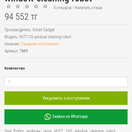
0 отзывов
/
Написать отзыв
94 552 тг
Производитель:
Smart Gadget
Модель:
HUTT C6 window cleaning robot
Наличие:
Ожидаем поступления
Артикул:
7849
Количество
Уведомить о поступлении
Заявка на Whatsapp
Теги:
Робот
,
мойщик
,
окон
,
HUTT
,
C65
,
window
,
cleaning
,
robot
,