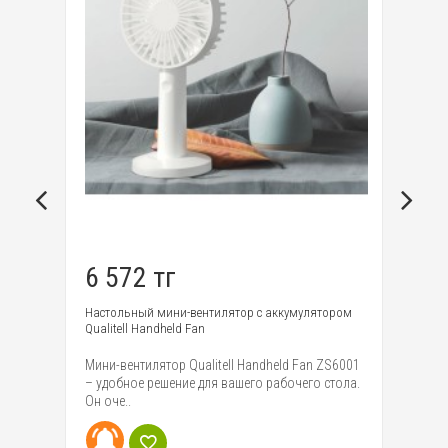
6 572 тг
1
Настольный мини-вентилятор с аккумулятором
По
Qualitell Handheld Fan
Ou
ll
Мини-вентилятор Qualitell Handheld Fan ZS6001
Эт
– удобное решение для вашего рабочего стола.
об
Он оче..
лю