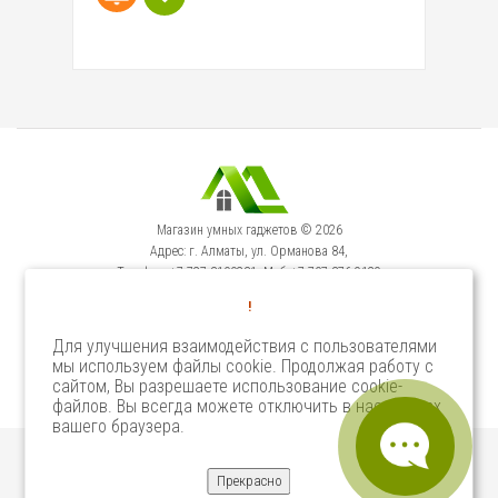
Магазин умных гаджетов © 2026
Адрес: г. Алматы, ул. Орманова 84,
Телефон: +7-727-3100231, Моб: +7-707-376-9129
Сервисный Центр: г. Алматы, ул. Орманова 84.
!
Телефон +7-727-3540371
Для улучшения взаимодействия с пользователями
мы используем файлы cookie. Продолжая работу с
Select Language
▼
сайтом, Вы разрешаете использование cookie-
файлов. Вы всегда можете отключить в настройках
вашего браузера.
Прекрасно