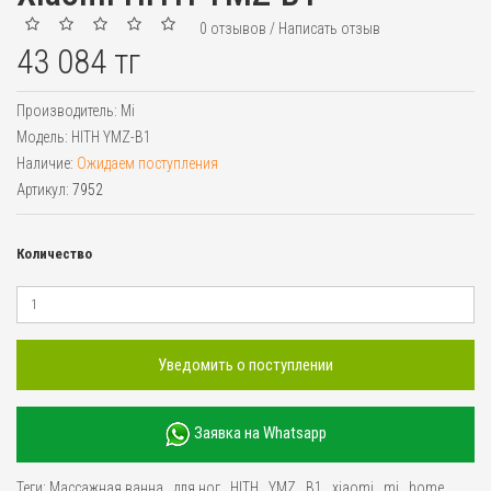
0 отзывов
/
Написать отзыв
43 084 тг
Производитель:
Mi
Модель:
HITH YMZ-B1
Наличие:
Ожидаем поступления
Артикул:
7952
Количество
Уведомить о поступлении
Заявка на Whatsapp
Теги:
Массажная ванна
,
для ног
,
HITH
,
YMZ
,
B1
,
xiaomi
,
mi
,
home
,