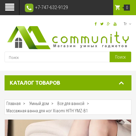
+7-747-632-9129
0
Тг
Поиск
КАТАЛОГ ТОВАРОВ
Главная
Умный дом
Все для ванной
Массажная ванна для ног Xiaomi HITH YMZ-B1