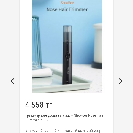
4 558 тг
3
Триммер для ухода за лицом ShowSee Nose Hair
Ма
Trimmer C1-BK
Mi
Красивый, чистый и опрятный внешний вид
ст