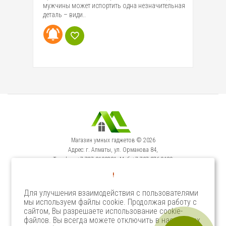
мужчины может испортить одна незначительная
му
деталь – види..
Магазин умных гаджетов © 2026
Адрес: г. Алматы, ул. Орманова 84,
Телефон: +7-727-3100231, Моб: +7-707-376-9129
Сервисный Центр: г. Алматы, ул. Орманова 84.
!
Телефон +7-727-3540371
Для улучшения взаимодействия с пользователями
мы используем файлы cookie. Продолжая работу с
Select Language
▼
сайтом, Вы разрешаете использование cookie-
файлов. Вы всегда можете отключить в настройках