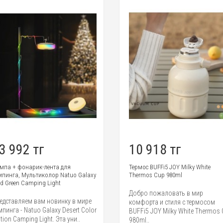
3 992 тг
10 918 тг
мпа + фонарик-лента для
Термос BUFFi5 JOY Milky White
мпинга, Мультиколор Natuo Galaxy
Thermos Cup 980ml
ld Green Camping Light
Добро пожаловать в мир
едставляем вам новинку в мире
комфорта и стиля с термосом
мпинга - Natuo Galaxy Desert Color
BUFFi5 JOY Milky White Thermos
ition Camping Light. Эта уни..
980ml..