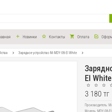
лавная
Новинки
Контакты
Оплата
Оформ
йства
Зарядное устройство Mi MDY-08-EI White
Зарядно
EI White
3 180 тг
Производитель:
Mi
Модель:
MDY-08-EI