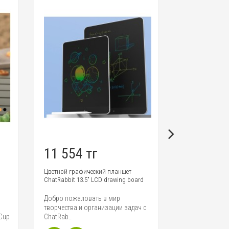
11 554 тг
34 874 
Цветной графический планшет
Беспроводные 
ChatRabbit 13.5" LCD drawing board
микрофоны Fun
Добро пожаловать в мир
Funsnap S6 Typ
творчества и организации задач с
инновационны
 Cup
ChatRab..
который отлич
качеством запи