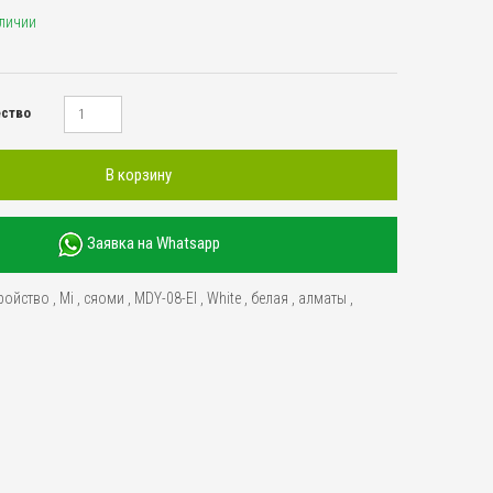
аличии
ество
В корзину
Заявка на Whatsapp
ройство
,
Mi
,
сяоми
,
MDY-08-EI
,
White
,
белая
,
алматы
,