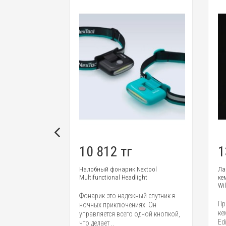
10 812 тг
1
сос Baseus A1
Налобный фонарик Nextool
Ла
Multifunctional Headlight
ке
Wi
с Baseus A1
Фонарик это надежный спутник в
Пр
ет пыль и
ночных приключениях. Он
ке
ды, обеспечивая
управляется всего одной кнопкой,
Ed
что делает ..