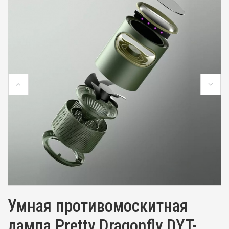
Умная противомоскитная
лампа Pretty Dragonfly DYT-