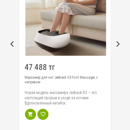
47 488 тг
1
Массажер для ног Jeeback X3 Foot Massager, с
Эл
нагревом
Mo
Новая модель массажера Jeeback X3 — это
Пр
аров
настоящий прорыв в уходе за ногами.
Ra
Вдохновленный китайск..
бо