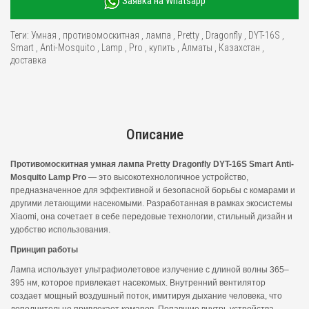
Заявка на Whatsapp
Теги:
Умная
,
противомоскитная
,
лампа
,
Pretty
,
Dragonfly
,
DYT-16S
,
Smart
,
Anti-Mosquito
,
Lamp
,
Pro
,
купить
,
Алматы
,
Казахстан
,
доставка
Описание
Противомоскитная умная лампа Pretty Dragonfly DYT-16S Smart Anti-
Mosquito Lamp Pro
— это высокотехнологичное устройство,
предназначенное для эффективной и безопасной борьбы с комарами и
другими летающими насекомыми. Разработанная в рамках экосистемы
Xiaomi, она сочетает в себе передовые технологии, стильный дизайн и
удобство использования.
Принцип работы
Лампа использует ультрафиолетовое излучение с длиной волны 365–
395 нм, которое привлекает насекомых. Внутренний вентилятор
создает мощный воздушный поток, имитируя дыхание человека, что