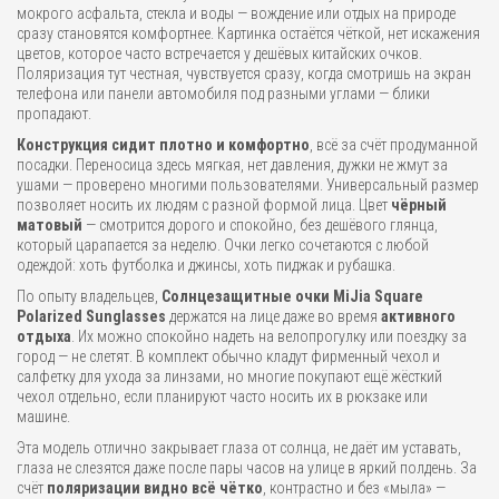
мокрого асфальта, стекла и воды — вождение или отдых на природе
сразу становятся комфортнее. Картинка остаётся чёткой, нет искажения
цветов, которое часто встречается у дешёвых китайских очков.
Поляризация тут честная, чувствуется сразу, когда смотришь на экран
телефона или панели автомобиля под разными углами — блики
пропадают.
Конструкция сидит плотно и комфортно
, всё за счёт продуманной
посадки. Переносица здесь мягкая, нет давления, дужки не жмут за
ушами — проверено многими пользователями. Универсальный размер
позволяет носить их людям с разной формой лица. Цвет
чёрный
матовый
— смотрится дорого и спокойно, без дешёвого глянца,
который царапается за неделю. Очки легко сочетаются с любой
одеждой: хоть футболка и джинсы, хоть пиджак и рубашка.
По опыту владельцев,
Солнцезащитные очки MiJia Square
Polarized Sunglasses
держатся на лице даже во время
активного
отдыха
. Их можно спокойно надеть на велопрогулку или поездку за
город — не слетят. В комплект обычно кладут фирменный чехол и
салфетку для ухода за линзами, но многие покупают ещё жёсткий
чехол отдельно, если планируют часто носить их в рюкзаке или
машине.
Эта модель отлично закрывает глаза от солнца, не даёт им уставать,
глаза не слезятся даже после пары часов на улице в яркий полдень. За
счёт
поляризации видно всё чётко
, контрастно и без «мыла» —