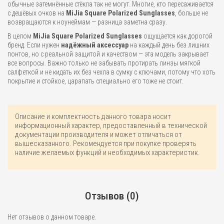
обычные затемнённые стёкла так не могут. Многие, кто пересаживается
с дешёвых очков на
MiJia Square Polarized Sunglasses
, больше не
возвращаются к ноунеймам — разница заметна сразу.
В целом
MiJia Square Polarized
Sunglasses
ощущается как дорогой
бренд. Если нужен
надёжный аксессуар
на каждый день без лишних
понтов, но с реальной защитой и качеством — эта модель закрывает
все вопросы. Важно только не забывать протирать линзы мягкой
салфеткой и не кидать их без чехла в сумку с ключами, потому что хоть
покрытие и стойкое, царапать специально его тоже не стоит.
Описание и комплектность данного товара носит
информационный характер, предоставленный в технической
документации производителя и может отличаться от
вышесказанного. Рекомендуется при покупке проверять
наличие желаемых функций и необходимых характеристик.
Отзывов (0)
Нет отзывов о данном товаре.