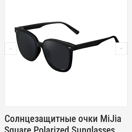
Солнцезащитные очки MiJia
Square Polarized Sunglasses