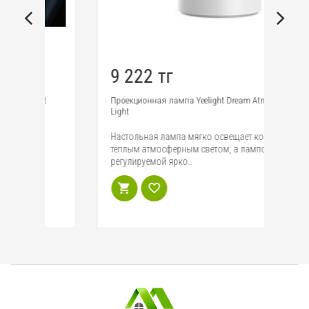
9 222 тг
3
Проекционная лампа Yeelight Dream Atmosphere
Ав
Light
va
Настольная лампа мягко освещает комнату
Ав
теплым атмосферным светом, а лампочка с
a3
регулируемой ярко..