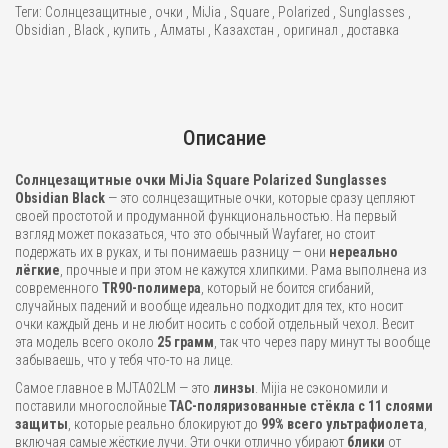
Теги:
Солнцезащитные
,
очки
,
MiJia
,
Square
,
Polarized
,
Sunglasses
,
Obsidian
,
Black
,
купить
,
Алматы
,
Казахстан
,
оригинал
,
доставка
Описание
Солнцезащитные очки MiJia Square Polarized Sunglasses
Obsidian Black
— это солнцезащитные очки, которые сразу цепляют
своей простотой и продуманной функциональностью. На первый
взгляд может показаться, что это обычный Wayfarer, но стоит
подержать их в руках, и ты понимаешь разницу — они
нереально
лёгкие
, прочные и при этом не кажутся хлипкими. Рама выполнена из
современного
TR90-полимера
, который не боится сгибаний,
случайных падений и вообще идеально подходит для тех, кто носит
очки каждый день и не любит носить с собой отдельный чехол. Весит
эта модель всего около
25 грамм
, так что через пару минут ты вообще
забываешь, что у тебя что-то на лице.
Самое главное в MJTA02LM — это
линзы
. Mijia не сэкономили и
поставили многослойные
TAC-поляризованные стёкла с 11 слоями
защиты
, которые реально блокируют до
99% всего ультрафиолета
,
включая самые жёсткие лучи. Эти очки отлично убирают
блики
от