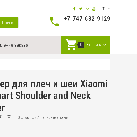
Тг
+7-747-632-9129
Поиск
ление заказа
0
Корзина
р для плеч и шеи Xiaomi
mart Shoulder and Neck
er
0 отзывов
/
Написать отзыв
г