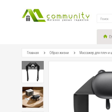
Г
Главная
Образ жизни
Массажер для плеч и ш