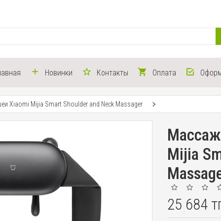
лавная
Новинки
Контакты
Оплата
Оформ
еи Xiaomi Mijia Smart Shoulder and Neck Massager
Массаже
Mijia S
Massag
25 684 т