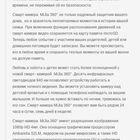
времени, не переживая об их безопасности.
Смарт-камера MiJia 360° не только надежный защитник вашего
дома, но и хранитель неповторимых моментов в истории вашей
семьи. При включении функции распознавания движений на
смарт-камере видео сохраняется на карту памяти microSD.
Теперь любое событие с участием ваших родителей, детей или
домашних питомцев будет записано. Вы можете просмотреть
его в любое время и сохранить теплые моменты из вашей жизни
на долгую память.
Любовь и забота о детях может стать более полноценной с
новой смарт- камерой MiJia 360°. Десять инфракрасных
светодиодов 940 нм позволяют устройству работать в
режиме ночного видения. Вы можете установить камеру над
детской кроватью и с помощью телефона наблюдать за вашим
малышом. И больше не нужно вставать по ночам, тревожась за
его сон. Смарт-камера MiJia 360° позволит вам быть рядом 24
часа в сутки, семь дней в неделю.
Смарт-камера MiJia 360° имеет разрешение изображения
1080р HD 4мп. Она оснащена графическим процессором
Аmbarella S2LM, лидером на рынке микросхем, а также HD
сенсором от американского производителя OV и цифровым