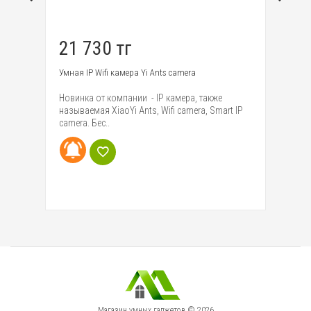
21 730 тг
7
de
Умная IP Wifi камера Yi Ants camera
Ум
Новинка от компании - IP камера, также
Да
называемая XiaoYi Ants, Wifi camera, Smart IP
св
ный
camera. Бес..
E2
Магазин умных гаджетов © 2026