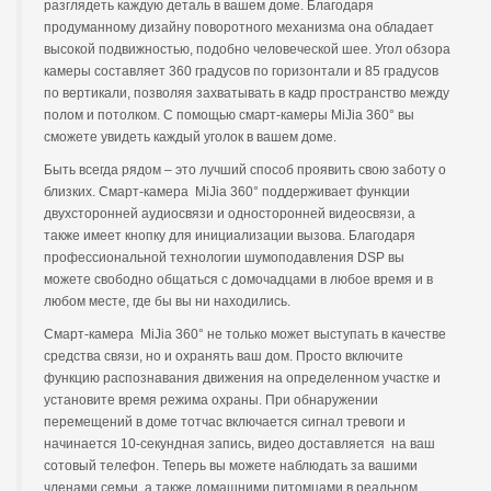
разглядеть каждую деталь в вашем доме. Благодаря
продуманному дизайну поворотного механизма она обладает
высокой подвижностью, подобно человеческой шее. Угол обзора
камеры составляет 360 градусов по горизонтали и 85 градусов
по вертикали, позволяя захватывать в кадр пространство между
полом и потолком. С помощью смарт-камеры MiJia 360° вы
сможете увидеть каждый уголок в вашем доме.
Быть всегда рядом – это лучший способ проявить свою заботу о
близких. Смарт-камера MiJia 360° поддерживает функции
двухсторонней аудиосвязи и односторонней видеосвязи, а
также имеет кнопку для инициализации вызова. Благодаря
профессиональной технологии шумоподавления DSP вы
можете свободно общаться с домочадцами в любое время и в
любом месте, где бы вы ни находились.
Смарт-камера MiJia 360° не только может выступать в качестве
средства связи, но и охранять ваш дом. Просто включите
функцию распознавания движения на определенном участке и
установите время режима охраны. При обнаружении
перемещений в доме тотчас включается сигнал тревоги и
начинается 10-секундная запись, видео доставляется на ваш
сотовый телефон. Теперь вы можете наблюдать за вашими
членами семьи, а также домашними питомцами в реальном