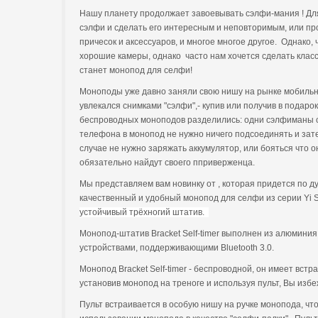
Нашу планету продолжает завоевывать сэлфи-мания ! Дл
сэлфи и сделать его интересным и неповторимым, или пр
причесок и аксессуаров, и многое многое другое. Однако
хорошие камеры, однако часто нам хочется сделать клас
станет монопод для селфи!
Моноподы уже давно заняли свою нишу на рынке мобильны
увлекался снимками "сэлфи",- купив или получив в подаро
беспроводных моноподов разделились: одни сэлфиманы сч
телефона в монопод не нужно ничего подсоединять и зате
случае не нужно заряжать аккумулятор, или бояться что 
обязательно найдут своего пприверженца.
Мы представляем вам новинку от , которая придется по ду
качественный и удобный монопод для селфи из серии Yi Sp
устойчивый трёхногий штатив.
Монопод-штатив Bracket Self-timer выполнен из алюминия
устройствами, поддерживающими Bluetooth 3.0.
Монопод Bracket Self-timer - беспроводной, он имеет вст
установив монопод на треноге и используя пульт, Вы изб
Пульт встраивается в особую нишу на ручке монопода, что