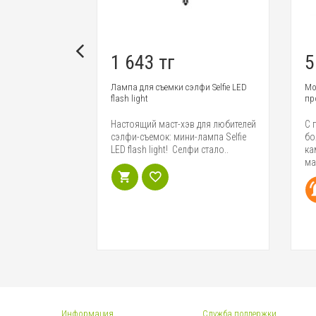
1 643 тг
5
fie stick,
Лампа для съемки сэлфи Selfie LED
Мо
flash light
пр
тфонов с
Настоящий маст-хэв для любителей
С 
и и хорошими
сэлфи-съемок: мини-лампа Selfie
бо
атила сэлфи-
LED flash light! Селфи стало..
ка
ма
Информация
Служба поддержки