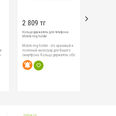
2 809 тг
9 540 т
Кольцо-держатель для телефона
Беспроводное з
Mobile ring holder
для смартфонов
Mobile ring holder - это красивый и
Беспроводное 
и
полезный аксессуар для Вашего
с впечатляющ
-
смартфона. Кольцо-держатель обл..
характеристика
Charger – бе..
Follow Us