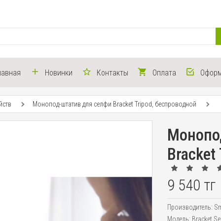
лавная
Новинки
Контакты
Оплата
Оформ
йств
Монопод-штатив для селфи Bracket Tripod, беспроводной
Монопо
Bracket
9 540 тг
Производитель:
Sm
Модель:
Bracket Se