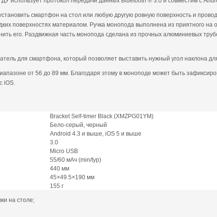
ДУ использует протокол передачи данных Bluetooth ® 3.0 и совместим с Androi
 установить смартфон на стол или любую другую ровную поверхность и провод
ких поверхностях материалом. Ручка монопода выполнена из приятного на ощ
онить его. Раздвижная часть монопода сделана из прочных алюминиевых труб
атель для смартфона, который позволяет выставить нужный угол наклона дл
иапазоне от 56 до 89 мм. Благодаря этому в моноподе может быть зафикси
с iOS.
Bracket Self-timer Black (XMZPG01YM)
Бело-серый, черный
Android 4.3 и выше, iOS 5 и выше
3.0
Micro USB
55/60 мАч (min/typ)
440 мм
45×49.5×190 мм
155 г
ки на столе;