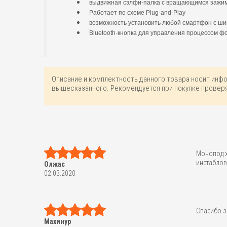
выдвижная сэлфи-палка с вращающимся зажи
Работает по схеме Plug-and-Play
возможность установить любой смартфон с шир
Bluetooth-кнопка для управления процессом ф
Описание и комплектность данного товара носит инф
вышесказанного. Рекомендуется при покупке проверя
Монопод х
инстаблог
Олжас
02.03.2020
Спасибо за
Махинур