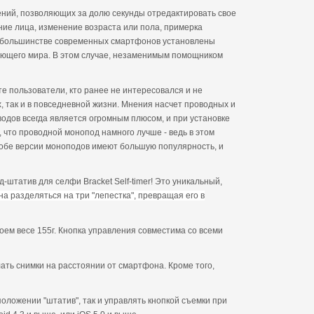
ний, позволяющих за долю секунды отредактировать свое
ние лица, изменение возраста или пола, примерка
 На большинстве современных смартфонов установлены
жающего мира. В этом случае, незаменимым помощником
е пользователи, кто ранее не интересовался и не
х, так и в повседневной жизни. Мнения насчет проводных и
одов всегда является огромным плюсом, и при установке
 что проводной монопод намного лучше - ведь в этом
о обе версии моноподов имеют большую популярность, и
-штатив для селфи Bracket Self-timer! Это уникальный,
а разделяться на три "лепестка", превращая его в
оем весе 155г. Кнопка управления совместима со всеми
лать снимки на расстоянии от смартфона. Кроме того,
положении "штатив", так и управлять кнопкой съемки при