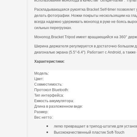
использовании монопода в качестве "селфи-палки". Пульт 
Раскладывающаяся рукоятка Bracket Self-timer позвоялет
делать фотографии. Ножки покрыты нескользящим на глад
всегда надежно удерживать монопод в руке не боясь выр
сильных перегрузках.
Монопод Bracket Tripod имеет вращающийся на 360° держ
Ширина держателя регулируется в достаточно большом д
диагональю экрана (5.5"-6.4"). Работает с Android, а также 
Характеристики:
Модель:
Цвет:
Совместимость:
Протокол Bluetooth:
Тип интерфейса:
Емкость аккумулятора:
Длина в разложенном виде:
Размер:
Вес нетто:
легко превращает в трипод-штатив для установ
Высококачественный пластик Soft-Touch