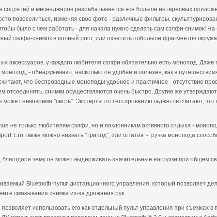
я соцсетей и месенджеров разрабатывается все больше интересных приложе
осто повеселиться, изменяя свое фото - различные фильтры, скульптурирова
, чтобы было с чем работать - для начала нужно сделать сам сэлфи-снимок!
сный сэлфи-снимок в полный рост, или охватить побольше фрагментов окру
х аксессуаров, у каждого любителя сэлфи обязательно есть монопод. Даже т
к монопод, - обнаруживают, насколько он удобен и полезен, как в путешествия
итают, что беспроводные моноподы удобнее и практичнее - отсутствие пров
м отсоединять, снимки осуществляются очень быстро. Другие же утверждают,
он может невовремя "сесть". Эксперты по тестированию гаджетов считают, чт
ше не только любителям сэлфи, но и поклонникам активного отдыха - монопод
ort. Его также можно назвать "трипод", или штатив - р
учка монопода способн
, благодаря чему он может выдерживать значительные нагрузки при общем св
раиваемый Bluetooth-пульт дистанционного управления, который позволяет де
ежите смазывания снимка из-за дрожания рук.
 позволяет использовать его как отдельный пульт управления при съемках в 