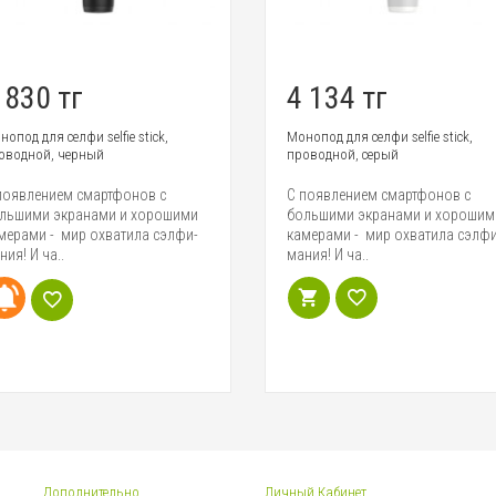
 830 тг
4 134 тг
нопод для селфи selfie stick,
Монопод для селфи selfie stick,
оводной, черный
проводной, серый
появлением смартфонов с
С появлением смартфонов с
льшими экранами и хорошими
большими экранами и хорошим
мерами - мир охватила сэлфи-
камерами - мир охватила сэлфи
ния! И ча..
мания! И ча..
Дополнительно
Личный Кабинет