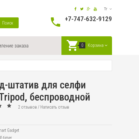
Тг
+7-747-632-9129
Поиск
ление заказа
0
Корзина
д-штатив для селфи
 Tripod, беспроводной
2 отзывов
/
Написать отзыв
art Gadget
lf-timer