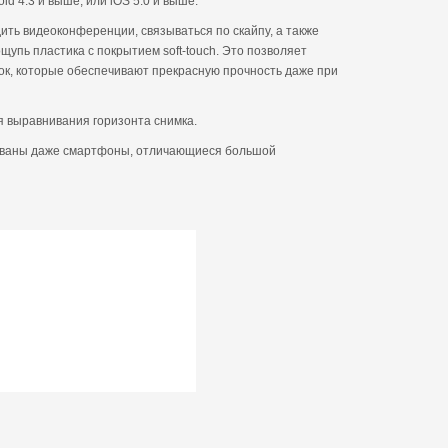
d 4.3 и выше, или iOS 5.0 и выше.
ить видеоконференции, связываться по скайпу, а также
упь пластика с покрытием soft-touch. Это позволяет
ок, которые обеспечивают прекрасную прочность даже при
я выравнивания горизонта снимка.
рованы даже смартфоны, отличающиеся большой