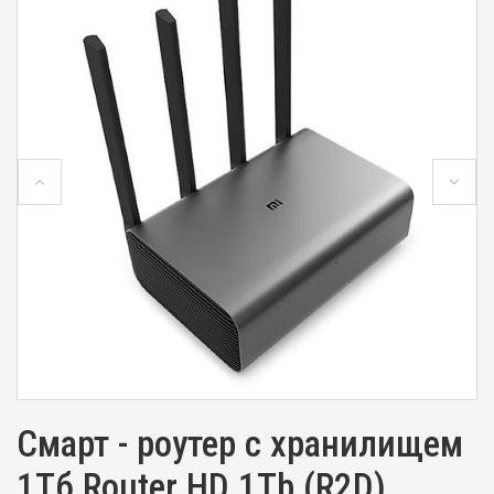
Смарт - роутер с хранилищем
1Тб Router HD 1Tb (R2D)