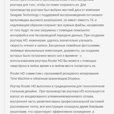
роутера для того, чтобы он помог сохранить их. Для
производства роутера был выбран жесткий диск от компании
Seagate Technology с поддержкой воспроизведения потокового
мультимедиа высокого разрешения, он имеет емкость Тб, и
надлежащим образом сохранит все нужные файлы, независимо
от того будут ли они загружены с помощью локального
интерфейса или беспроводной передачи данных. При создании
роутера HD, инженерам удалось значительно улучшить
скорость чтения и записи. Бесценные семейные фотоснимки,
любимые музыкальные композиции, документы, на создание
которых было потрачено много сил и времени - с
использованием роутера Router HD Вы можете с помощью
смартфона в любое время и в любом месте посмотреть их.
Router HD совместим с программой резервного копирования
Time Machine и облачным хранилищем Dropbox.
Роутер Router HD выполнен в традиционном для технологичном
стильном дизайне. При производстве роутера HD используется
корпус из анодированого алюминиевомагниевого сплава,
внутренняя часть укомплектована профессиональной системой
рассеивания тепла, вся конструкция оснащена двумя боковыми
решетками, что гарантирует эффективное охлаждение, а