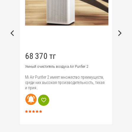
68 370 тг
1
Умный очиститель воздуха Air Purifier 2
Ро
Mi Air Purifier 2 имеет множество преимуществ,
Ро
среди них высокая производительность, тихая
по
и прия..
со