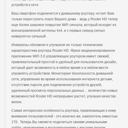
устройств к сети.
Ваш смартфон подключится к домашнему роутеру, чстоит Вам
только переступить порог Вашего дома - ведь у Router HD тепер
еще более широкое покрытие WiFi сигнала, который исходит из
всенаправленной антенны 4x4, и с первых секунд сигнал
невероятно сильный.
Инжерены обновили и улучшили не только технические
характеристики роутера Router HD. Яркое модернизированное
приложение WiFi 3.0 управляющее роутером имеет свежий,
привлекательный простой и удобный для пользователя дизайн,
который дает возможность в любое время и в любом месте
управлять устройством. Мониторинг безопасности домашней
сети, управление во время использования интернета детьми,
отсутствие пароля для подключения устройств друзей,
удаленный просмотр персональных данных… количество новых
возможностей Router HD непрерывно растет, улучшая качество
жизни.
Самая интересная особенность роутера, привлекающая к нему
внимание пользователей - это конечно же, накопитель емкостью
1Тб. Теперь Вы сможете поделиться своими уникальными
хобби, увлечениями и воспоминаниями с жестким диском