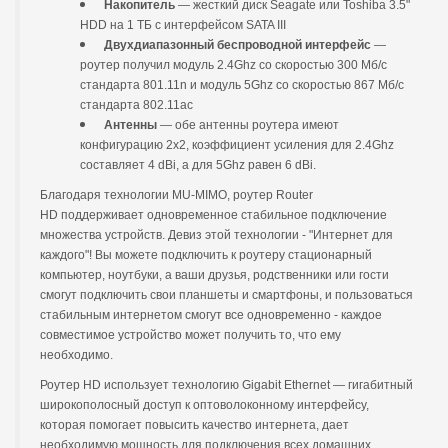
Накопитель
— жесткий диск Seagate или Toshiba 3.5"
HDD на 1 ТБ с интерфейсом SATA III
Двухдиапазонный беспроводной интерфейс
—
роутер получил модуль 2.4Ghz со скоростью 300 Мб/с
стандарта 801.11n и модуль 5Ghz со скоростью 867 Мб/с
стандарта 802.11ac
Антенны
— обе антенны роутера имеют
конфигурацию 2x2, коэффициент усиления для 2.4Ghz
составляет 4 dBi, а для 5Ghz равен 6 dBi.
Благодаря технологии MU-MIMO, роутер Router
HD поддерживает одновременное стабильное подключение
множества устройств. Девиз этой технологии - "Интернет для
каждого"! Вы можете подключить к роутеру стационарный
компьютер, ноутбуки, а ваши друзья, родственники или гости
смогут подключить свои планшеты и смартфоны, и пользоваться
стабильным интернетом смогут все одновременно - каждое
совместимое устройство может получить то, что ему
необходимо.
Роутер HD использует технологию Gigabit Ethernet — гигабитный
широкополосный доступ к оптоволоконному интерфейсу,
которая помогает повысить качество интернета, дает
необходимую мощность для подключения всех домашних