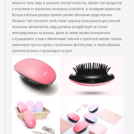
женского пола: ведь в условиях плохой экологии, обилия гмо-продуктов
и излучения от различных волновых устройств, в последнее время все
больше и больше распространено раннее облысение среди мужчин.
Расческа Yueli ionization comb станет верным помощником для сильной
половины человечества, ведь расческа воздействует не только
непосредственно на волосы, делая их менее наэлектризованным
и пушащимися, а еще и обеспечивает нежный и приятный массаж головы,
увеличивая приток крови к волосяным фолликулам, и таким образом,
укрепляя волосы и провоцируя их рост.