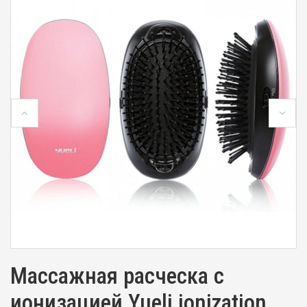
Массажная расческа с
ионизацией Yueli ionization