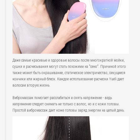
Даже самые красивые и здоровые волосы после многократной мойки,
сушки и расчесывания могут стать похожими на "сено". Причиной этого
также может быть окрашивание, статическое электричество, секущиеся
кончики или жирный блеск. Каждое использование расчески Yueli дает
волосам вторую жизнь.
Вибромассаж помогает расслабиться и снять напряжение - ведь
напряжение следует снимать не только с волос, но и с кожи головы.
Простой вибромассаж дает коже головы заряд энергии на целый день.