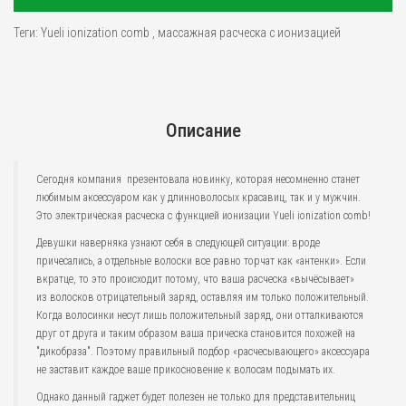
Теги:
Yueli ionization comb
,
массажная расческа с ионизацией
Описание
Сегодня компания презентовала новинку, которая несомненно станет
любимым аксессуаром как у длинноволосых красавиц, так и у мужчин.
Это электрическая расческа с функцией ионизации Yueli ionization comb!
Девушки наверняка узнают себя в следующей ситуации: вроде
причесались, а отдельные волоски все равно торчат как «антенки». Если
вкратце, то это происходит потому, что ваша расческа «вычёсывает»
из волосков отрицательный заряд, оставляя им только положительный.
Когда волосинки несут лишь положительный заряд, они отталкиваются
друг от друга и таким образом ваша прическа становится похожей на
"дикобраза". Поэтому правильный подбор «расчесывающего» аксессуара
не заставит каждое ваше прикосновение к волосам подымать их.
Однако данный гаджет будет полезен не только для представительниц