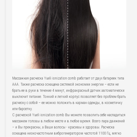
Массажная расческа Yueli ionization comb работает от двух батареек типа
ААА. Также расческа оснащена системой экономии энергии – если не
брать ее в руки в течение 4 минут, инфракрасный датчик автоматически
выключит питание. Тонкий и легкий корпус позволяет без проблем брать
расческу с собой – ее можно положить в карман одежды, в косметичку
или барсетку.
С расческой Yueli ionization comb Вы можете позволить себе насладиться
массажем головы в любом месте и в любое время. Всего пара движений
– и Вы прекрасны, а Ваши волосы - красивы и здоровы. Расческа
оснащена низкочастотным виброгенератором частотой 1100 Гц, мягко