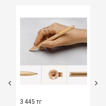
3 445 тг
3