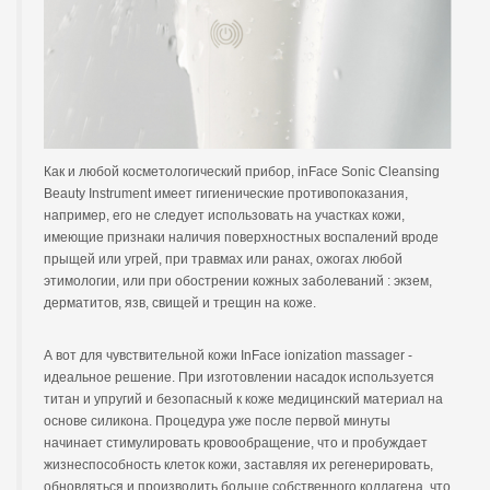
Как и любой косметологический прибор, inFace Sonic Cleansing
Beauty Instrument имеет гигиенические противопоказания,
например, его не следует использовать на участках кожи,
имеющие признаки наличия поверхностных воспалений вроде
прыщей или угрей, при травмах или ранах, ожогах любой
этимологии, или при обострении кожных заболеваний : экзем,
дерматитов, язв, свищей и трещин на коже.
А вот для чувствительной кожи InFace ionization massager -
идеальное решение. При изготовлении насадок используется
титан и упругий и безопасный к коже медицинский материал на
основе силикона. Процедура уже после первой минуты
начинает стимулировать кровообращение, что и пробуждает
жизнеспособность клеток кожи, заставляя их регенерировать,
обновляться и производить больше собственного коллагена, что