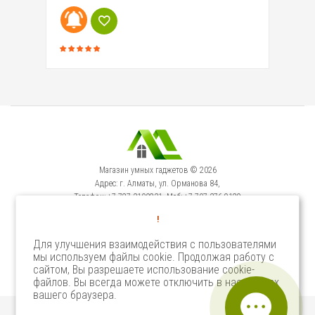
Магазин умных гаджетов © 2026
Адрес: г. Алматы, ул. Орманова 84,
Телефон: +7-727-3100231, Моб: +7-707-376-9129
Сервисный Центр: г. Алматы, ул. Орманова 84.
!
Телефон +7-727-3540371
Для улучшения взаимодействия с пользователями
мы используем файлы cookie. Продолжая работу с
Select Language
▼
сайтом, Вы разрешаете использование cookie-
файлов. Вы всегда можете отключить в настройках
вашего браузера.