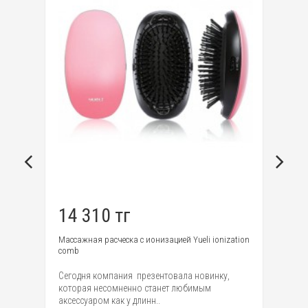
14 310 тг
7
Массажная расческа с ионизацией Yueli ionization
Ма
comb
Вс
Сегодня компания презентовала новинку,
ма
которая несомненно станет любимым
Ma
аксессуаром как у длинн..