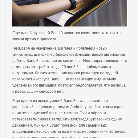
Еще одной функцией Band 3 является возможность отвечать на
звонки прямо с браслета.
Несмотря на увеличение дисплея и появления новых
уникальных для фитнес-браслетов функций, время автономной
работы Band 3 нисколько не снизилось. Инженеры заявляют, что
гаджет сможет работать до 20 дней без необходимости
подзарядки. Датчик измерения пульса размещен на задней
поверхности корпуса Band 3. На презентации ему не было
уделено много внимания, поэтому предполагается, что разница
с предыдущим сенсором нет.
Еще одним из новых умений Band 3 стала возможность
управлять беззвучным режимом Android-устройств с помощью
нажатия на дисплей фитнес-трекера. Таким образом
пользователь сможет заглушить звук входящих звонков одним
движением. Функция будет полезной для забывчивых
владельцев смартфонов на различных мероприятиях, встречах
и лекциях, когда вытащить смартфон из кармана