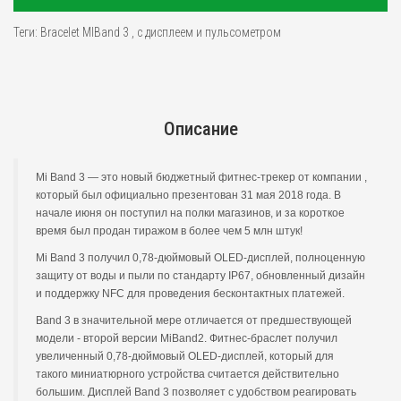
Теги:
Bracelet MIBand 3
,
с дисплеем и пульсометром
Описание
Mi Band 3 — это новый бюджетный фитнес-трекер от компании ,
который был официально презентован 31 мая 2018 года. В
начале июня он поступил на полки магазинов, и за короткое
время был продан тиражом в более чем 5 млн штук!
Mi Band 3 получил 0,78-дюймовый OLED-дисплей, полноценную
защиту от воды и пыли по стандарту IP67, обновленный дизайн
и поддержку NFC для проведения бесконтактных платежей.
Band 3 в значительной мере отличается от предшествующей
модели - второй версии MiBand2. Фитнес-браслет получил
увеличенный 0,78-дюймовый OLED-дисплей, который для
такого миниатюрного устройства считается действительно
большим. Дисплей Band 3 позволяет с удобством реагировать