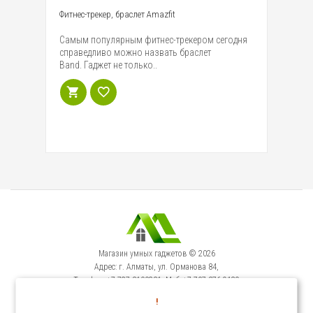
Фитнес-трекер, браслет Amazfit
Бр
пу
Самым популярным фитнес-трекером сегодня
е и
По
справедливо можно назвать браслет
ых
ме
Band. Гаджет не только..
об
Магазин умных гаджетов © 2026
Адрес: г. Алматы, ул. Орманова 84,
Телефон: +7-727-3100231, Моб: +7-707-376-9129
Сервисный Центр: г. Алматы, ул. Орманова 84.
!