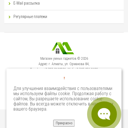
E-Mail рассылка
Регулярные платежи
Магазин умных гаджетов © 2026
Адрес: г. Алматы, ул. Орманова 84,
Телефон: +7-727-3100231, Моб: +7-707-376-9129
Сервисный Центр: г. Алматы, ул. Орманова 84.
!
Телефон +7-727-3540371
Для улучшения взаимодействия с пользователями
мы используем файлы cookie. Продолжая работу с
Select Language
▼
сайтом, Вы разрешаете использование cookie-
файлов. Вы всегда можете отключить в настройках
вашего браузера.
Прекрасно