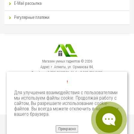
E-Mail рассылка
Регулярные платежи
Магазин умных гаджетов © 2026
Адрес: г. Алматы, ул. Орманова 84,
Телефон: +7-727-3100231, Моб: +7-707-376-9129
Сервисный Центр: г. Алматы, ул. Орманова 84.
!
Телефон +7-727-3540371
Для улучшения взаимодействия с пользователями
мы используем файлы cookie. Продолжая работу с
Select Language
▼
сайтом, Вы разрешаете использование cookie-
файлов. Вы всегда можете отключить в настройках
вашего браузера.
Прекрасно