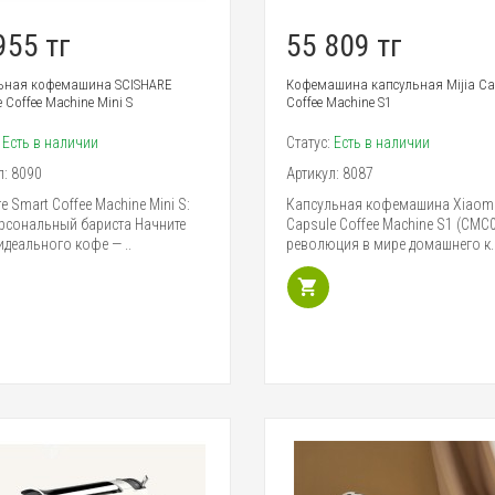
955 тг
55 809 тг
ьная кофемашина SCISHARE
Кофемашина капсульная Mijia Ca
 Coffee Machine Mini S
Coffee Machine S1
:
Есть в наличии
Статус:
Есть в наличии
л:
8090
Артикул:
8087
e Smart Coffee Machine Mini S:
Капсульная кофемашина Xiaomi 
рсональный бариста Начните
Capsule Coffee Machine S1 (CMC0
 идеального кофе — ..
революция в мире домашнего к.