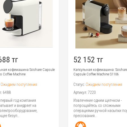
688 тг
52 152 тг
ьная кофемашина Scishare Capsule
Капсульная кофемашина: Scishar
o Coffee Machine
Capsule Coffee Machine S1106
:
Ожидаем поступления
Статус:
Ожидаем поступления
л:
6488
Артикул:
7220
 первый год компания
Извлечение одним щелчком -
атывает и внедряет на
попрощайтесь со сложными
электрооборудование,
операциями ручной насыпки по
щее безуп..
прессования..