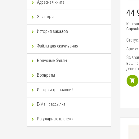
Адресная книга
44 
Закладки
Капсул
Capsule
История заказов
Статус
Файлы для скачивания
Артику
Scishar
Бонусные баллы
ваш пе
день с
Возвраты
История транзакций
E-Mail рассылка
Регулярные платежи