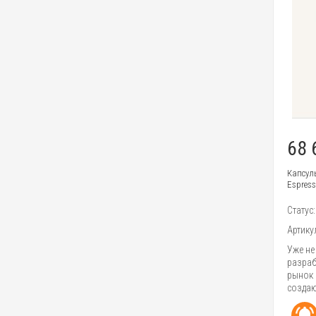
68 
Капсул
Espress
Статус
Артику
Уже не
разраб
рынок 
создаю