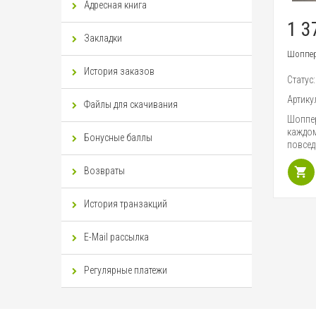
Адресная книга
1 3
Закладки
Шоппер
История заказов
Статус
Артику
Файлы для скачивания
Шоппер
каждом
Бонусные баллы
повсед
Возвраты
История транзакций
E-Mail рассылка
Регулярные платежи