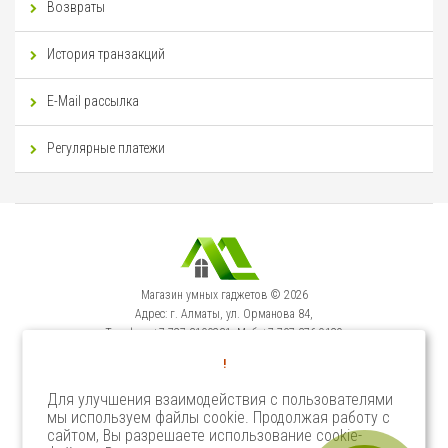
Возвраты
История транзакций
E-Mail рассылка
Регулярные платежи
Магазин умных гаджетов © 2026
Адрес: г. Алматы, ул. Орманова 84,
Телефон: +7-727-3100231, Моб: +7-707-376-9129
Сервисный Центр: г. Алматы, ул. Орманова 84.
!
Телефон +7-727-3540371
Для улучшения взаимодействия с пользователями
мы используем файлы cookie. Продолжая работу с
Select Language
▼
сайтом, Вы разрешаете использование cookie-