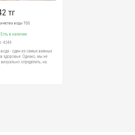
42 тг
качества воды TDS
:
Есть в наличии
л:
4249
 вода - один из самых важных
в здоровья. Однако, мы не
визуально определить, на..